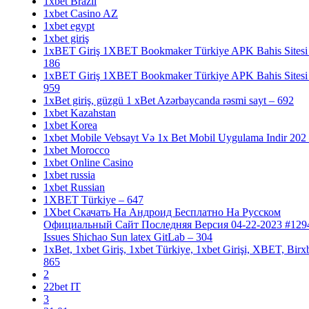
1xbet Brazil
1xbet Casino AZ
1xbet egypt
1xbet giriş
1xBET Giriş 1XBET Bookmaker Türkiye APK Bahis Sitesi
186
1xBET Giriş 1XBET Bookmaker Türkiye APK Bahis Sitesi
959
1xBet giriş, güzgü 1 xBet Azərbaycanda rəsmi sayt – 692
1xbet Kazahstan
1xbet Korea
1xbet Mobile Vebsayt Və 1x Bet Mobil Uygulama Indir 202
1xbet Morocco
1xbet Online Casino
1xbet russia
1xbet Russian
1XBET Türkiye – 647
1Xbet Скачать На Андроид Бесплатно На Русском
Официальный Сайт Последняя Версия 04-22-2023 #129
Issues Shichao Sun latex GitLab – 304
1xBet, 1xbet Giriş, 1xbet Türkiye, 1xbet Girişi, XBET, Birx
865
2
22bet IT
3