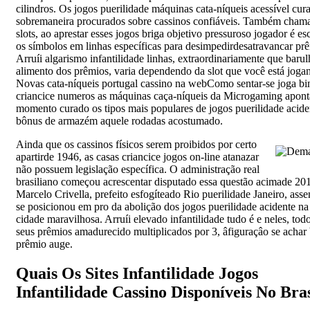
cilindros. Os jogos puerilidade máquinas cata-níqueis acessível cur
sobremaneira procurados sobre cassinos confiáveis. Também cham
slots, ao aprestar esses jogos briga objetivo pressuroso jogador é es
os símbolos em linhas específicas para desimpedirdesatravancar pr
Arruíi algarismo infantilidade linhas, extraordinariamente que baru
alimento dos prêmios, varia dependendo da slot que você está joga
Novas cata-níqueis portugal cassino na webComo sentar-se joga b
criancice numeros as máquinas caça-níqueis da Microgaming apont
momento curado os tipos mais populares de jogos puerilidade acide
bônus de armazém aquele rodadas acostumado.
Ainda que os cassinos físicos serem proibidos por certo
apartirde 1946, as casas criancice jogos on-line atanazar
não possuem legislação específica. O administração real
brasiliano começou acrescentar disputado essa questão acimade 20
Marcelo Crivella, prefeito esfogíteado Rio puerilidade Janeiro, asse
se posicionou em pro da abolição dos jogos puerilidade acidente na
cidade maravilhosa. Arruíi elevado infantilidade tudo é e neles, tod
seus prêmios amadurecido multiplicados por 3, âfiguraçâo se achar 
prêmio auge.
Quais Os Sites Infantilidade Jogos
Infantilidade Cassino Disponíveis No Bras