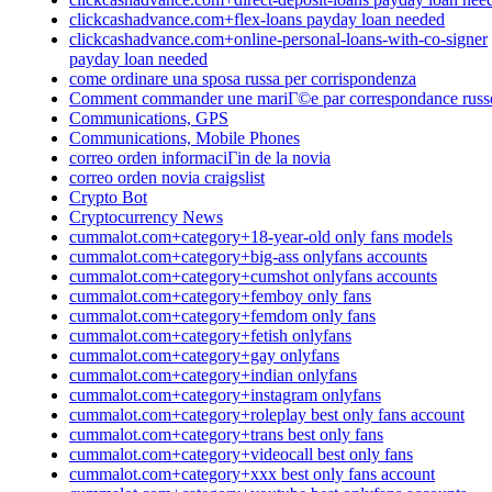
clickcashadvance.com+flex-loans payday loan needed
clickcashadvance.com+online-personal-loans-with-co-signer
payday loan needed
come ordinare una sposa russa per corrispondenza
Comment commander une mariГ©e par correspondance russ
Communications, GPS
Communications, Mobile Phones
correo orden informaciГіn de la novia
correo orden novia craigslist
Crypto Bot
Cryptocurrency News
cummalot.com+category+18-year-old only fans models
cummalot.com+category+big-ass onlyfans accounts
cummalot.com+category+cumshot onlyfans accounts
cummalot.com+category+femboy only fans
cummalot.com+category+femdom only fans
cummalot.com+category+fetish onlyfans
cummalot.com+category+gay onlyfans
cummalot.com+category+indian onlyfans
cummalot.com+category+instagram onlyfans
cummalot.com+category+roleplay best only fans account
cummalot.com+category+trans best only fans
cummalot.com+category+videocall best only fans
cummalot.com+category+xxx best only fans account