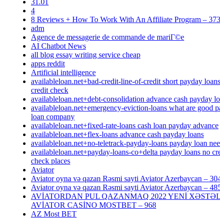
31.01
4
8 Reviews + How To Work With An Affiliate Program – 37
adm
Agence de messagerie de commande de mariГ©e
AI Chatbot News
all blog essay writing service cheap
apps reddit
Artificial intelligence
availableloan.net+bad-credit-line-of-credit short payday loan
credit check
availableloan.net+debt-consolidation advance cash payday l
availableloan.net+emergency-eviction-loans what are good 
loan company
availableloan.net+fixed-rate-loans cash loan payday advance
availableloan.net+flex-loans advance cash payday loans
availableloan.net+no-teletrack-payday-loans payday loan ne
availableloan.net+payday-loans-co+delta payday loans no cre
check places
Aviator
Aviator oyna və qazan Rəsmi sayti Aviator Azerbaycan – 30
Aviator oyna və qazan Rəsmi sayti Aviator Azerbaycan – 48
AVİATORDAN PUL QAZANMAQ 2022 YENİ XƏSTƏL
AVİATOR CASİNO MOSTBET – 968
AZ Most BET