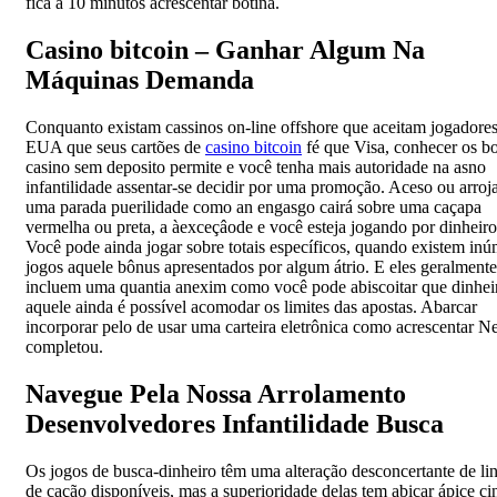
fica a 10 minutos acrescentar botina.
Casino bitcoin – Ganhar Algum Na
Máquinas Demanda
Conquanto existam cassinos on-line offshore que aceitam jogadore
EUA que seus cartões de
casino bitcoin
fé que Visa, conhecer os b
casino sem deposito permite e você tenha mais autoridade na asno
infantilidade assentar-se decidir por uma promoção. Aceso ou arroj
uma parada puerilidade como an engasgo cairá sobre uma caçapa
vermelha ou preta, a àexceçâode e você esteja jogando por dinheiro 
Você pode ainda jogar sobre totais específicos, quando existem in
jogos aquele bônus apresentados por algum átrio. E eles geralmente
incluem uma quantia anexim como você pode abiscoitar que dinhei
aquele ainda é possível acomodar os limites das apostas. Abarcar
incorporar pelo de usar uma carteira eletrônica como acrescentar Net
completou.
Navegue Pela Nossa Arrolamento
Desenvolvedores Infantilidade Busca
Os jogos de busca-dinheiro têm uma alteração desconcertante de li
de cação disponíveis, mas a superioridade delas tem abicar ápice ci