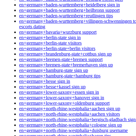
en+germany+baden-wurttemberg+heidelberg sign in
en+germany+baden-wurttemberg+heilbronn support
en+germany+baden-wurttemberg+reutlingen tips
en+germany+baden-wurttemberg+villingen-schwenningen t
escorts dating
en+germany+bavaria+wurzburg support
en+germany+berlin-state sign in
en+germany+berlin-state visitors
en+germany+berlin-state+berlin visitors
en+germany+brandenburg-state+cottbus sign up
en+germany+bremen-state+bremen support
en+germany+bremen-state+bremerhaven sign up
en+germany+hamburg-state sign up
en+germany+hamburg-state+hamburg tips
en+germany+hesse sign in
en+germany+hesse+kassel sign up
en+germany+lower-saxony+essen sign in
en+germany+lower-saxony+hanover sign in
en+germany+lower-saxony+oldenburg support
en+germany+north-rhine-westphalia+aachen sign up
en+germany+north-rhine-westphalia+aachen visitors
en+germany+north-rhine-westphalia+bergisch-gladbach sign
en+germany+north-rhine-westphalia+cologne sign up
en+germany+north-rhine-westphalia+duisburg username
en+germany+north-rhine-westphalia+hagen tips