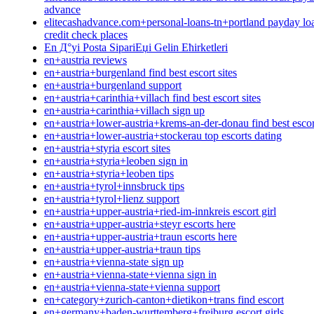
advance
elitecashadvance.com+personal-loans-tn+portland payday lo
credit check places
En Д°yi Posta SipariЕџi Gelin Ећirketleri
en+austria reviews
en+austria+burgenland find best escort sites
en+austria+burgenland support
en+austria+carinthia+villach find best escort sites
en+austria+carinthia+villach sign up
en+austria+lower-austria+krems-an-der-donau find best escort
en+austria+lower-austria+stockerau top escorts dating
en+austria+styria escort sites
en+austria+styria+leoben sign in
en+austria+styria+leoben tips
en+austria+tyrol+innsbruck tips
en+austria+tyrol+lienz support
en+austria+upper-austria+ried-im-innkreis escort girl
en+austria+upper-austria+steyr escorts here
en+austria+upper-austria+traun escorts here
en+austria+upper-austria+traun tips
en+austria+vienna-state sign up
en+austria+vienna-state+vienna sign in
en+austria+vienna-state+vienna support
en+category+zurich-canton+dietikon+trans find escort
en+germany+baden-wurttemberg+freiburg escort girls