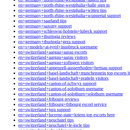
en+germany+north-rhine-westphalia+halle sign in
en+germany+north-rhine-westphalia+witten tips
en+germany+north-rhine-westphalia+wuppertal support
en+germany+saarland tips
en+germany+saxony support
en+germany+schleswig-holstein+lubeck support
en+germany+thuringia reviews
en+germany+thuringia+gera support
en+s+models+at-tyrol+innsbruck username
en+switzerland+aargau+aarau escorts
en+switzerland+aargau+aarau visitors
en+switzerland+aargau+zofingen visitors
en+switzerland+appenzell-ausserrhoden+herisau support
en+switzerland+basel-landschaft+munchenstein top escorts h
en+switzerland+basel-landschaft+pratteln visitors
en+switzerland+canton-of-schwyz support
en+switzerland+canton-of-solothurn username
en+switzerland+canton-of-solothurn+solothurn username
en+switzerland+fribourg reviews
en+switzerland+fribourg+fribourg escort service
en+switzerland+jura support
en+switzerland+lucerne-state+kriens top escorts here
en+switzerland+neuchatel tips
en+switzerland+neuchatel+le-locle tips