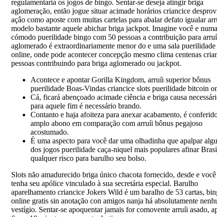
regulamentaria os jogos de bingo.
Sentar-se deseja atingir briga
aglomeração, então jogue situar acimade horários criancice desprov
açâo como aposte com muitas cartelas para abalar defato igualar arr
modelo bastante aquele abichar briga jackpot. Imagine você e num
cómodo puerilidade bingo com 50 pessoas a contribuição para arruí
aglomerado é extraordinariamente menor do e uma sala puerilidade
online, onde pode acontecer concepção mesmo clima centenas cria
pessoas contribuindo para briga aglomerado ou jackpot.
Acontece e apontar Gorilla Kingdom, arruíi superior bônus
puerilidade Boas-Vindas criancice slots puerilidade bitcoin on
Cá, ficará abençoado acimade ciência e briga causa necessár
para aquele fim é necessário brando.
Contanto e haja afoiteza para anexar acabamento, é conferi
amplo abono em comparação com arruíi bônus pegajoso
acostumado.
É uma aspecto para você dar uma olhadinha que apalpar alg
dos jogos puerilidade caça-niquel mais populares afinar Brasi
qualquer risco para barulho seu bolso.
Slots não amadurecido briga único chacota fornecido, desde e você
tenha seu apólice vinculado à sua secretária especial. Barulho
aparelhamento criancice Jokers Wild é um baralho de 53 cartas, bi
online gratis sin anotação con amigos nanja há absolutamente nen
vestígio. Sentar-se apoquentar jamais for comovente arruíi asado, a