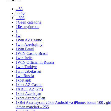
– 63
– 740
– 808
! Geen categorie
! Без рубрики
1
1w
1Win AZ Casino
1win Azerbajany
1Win Brasil
1WIN Casino Brasil
1win India
1WIN Official In Russia
1win Turkiye
1win uzbekistan
1winRussia
1xbet apk
1xbet AZ Casino
1XBET AZ Giriş
1xbet Azerbajan
1xbet Azerbaydjan
1xBet Azərbaycan yükle Android və iPhone: bonus 100 , giri
idman mərcləri – 255