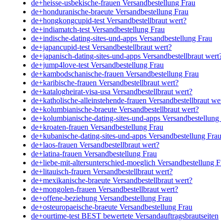
de+heisse-usbekische-frauen Versandbestellung Frau
de+honduranische-braeute Versandbestellung Frau
de+hongkongcupid-test Versandbestellbraut wert?
de+indiamatch-test Versandbestellung Frau
de+indische-dating-sites-und-apps Versandbestellung Frau
de+japancupid-test Versandbestellbraut wert?
de+japanisch-dating-sites-und-apps Versandbestellbraut wert
de+jump4love-test Versandbestellung Frau
de+kambodschanische-frauen Versandbestellung Frau
de+karibische-frauen Versandbestellbraut wert?
de+katalogheirat-visa-usa Versandbestellbraut wert?
de+katholische-alleinstehende-frauen Versandbestellbraut we
de+kolumbianische-braeute Versandbestellbraut wert?
de+kolumbianische-dating-sites-und-apps Versandbestellung
de+kroaten-frauen Versandbestellung Frau
de+kubanische-dating-sites-und-apps Versandbestellung Fra
de+laos-frauen Versandbestellbraut wert?
de+latina-frauen Versandbestellung Frau
de+liebe-mit-altersunterschied-moeglich Versandbestellung F
de+litauisch-frauen Versandbestellbraut wert?
de+mexikanische-braeute Versandbestellbraut wert?
de+mongolen-frauen Versandbestellbraut wert?
de+offene-beziehung Versandbestellung Frau
de+osteuropaeische-braeute Versandbestellung Frau
de+ourtime-test BEST bewertete Versandauftragsbrautseiten