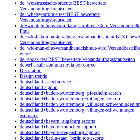
de+weissrussische-braeute BEST bewertete
Versandauftragsbrautseiten
de+whatsyourprice-test BEST bewertete
Versandauftragsbrautseiten
de+wichtige-tipps-zum-dating-in-ihren-30ern Versandbestell
Frau
de+wie-bekomme-ich-eine-versandhandelsbraut BEST bewer
Versandauftragsbrautseiten
de+wie-man-eine-versandhandelsbraut-wird Versandbestellbr
wert?
de+zoosk-test BEST bewertete Versandauftragsbrautseiten
deberГ­a salir con una novia por correo
Decoration
Design trends
deutschland escort service
deutschland sign in
deutschland+baden-wurttemberg+pforzheim search
deutschland+baden-wurttemberg+tubingen sign up
deutschland+baden-wurttemberg+villingen-schwenningen ti
deutschland+baden-wurttemberg+villingen-schwenningen
username
deutschland+bayern+augsburg escorts
deutschland+bayern+munchen support
deutschland+bayern+regensburg sign up
deutschland+berlin-staat+berlin top escorts