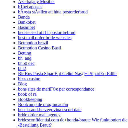
Azerbajany Mostbet
b1bet apostas
bÃ¤sta stÃ¤llen att hitta postorderbrud
Banda
Bankobet
Basaribet
bedste sted at fГҐ postordrebrud
best mail order bride websites
Betmotion brazil
Betmotion Casino Basil
Betting
bh_aug
bh50 dec
bht2
Bir Rus Posta SipariЕџi Gelini NasД±l SipariЕџ Edilir
bizzo casino
Blog
bons sites de mariГ©e par correspondance
book of ra
Bookkeeping
Bootcamp de programación
bosnia-and-herzegovina escort date
bride order mail agency
bridesconfidential.com de+honda-braute Wie funktioniert die
-Bestellung Braut?