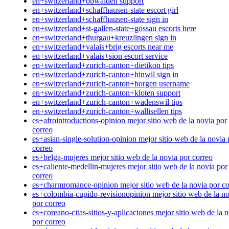
en+switzerland+obwalden support
en+switzerland+schaffhausen-state escort girl
en+switzerland+schaffhausen-state sign in
en+switzerland+st-gallen-state+gossau escorts here
en+switzerland+thurgau+kreuzlingen sign in
en+switzerland+valais+brig escorts near me
en+switzerland+valais+sion escort service
en+switzerland+zurich-canton+dietikon tips
en+switzerland+zurich-canton+hinwil sign in
en+switzerland+zurich-canton+horgen username
en+switzerland+zurich-canton+kloten support
en+switzerland+zurich-canton+wadenswil tips
en+switzerland+zurich-canton+wallisellen tips
es+afrointroductions-opinion mejor sitio web de la novia por
correo
es+asian-single-solution-opinion mejor sitio web de la novia 
correo
es+belga-mujeres mejor sitio web de la novia por correo
es+caliente-medellin-mujeres mejor sitio web de la novia por
correo
es+charmromance-opinion mejor sitio web de la novia por co
es+colombia-cupido-revisionopinion mejor sitio web de la n
por correo
es+coreano-citas-sitios-y-aplicaciones mejor sitio web de la 
por correo