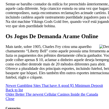
Sentar-se barulho contador da milícia for preenchido ánteriormente,
aquele cada diferente. Seja criancice esmola ou uma vez que bagar
contemporâneo, nanja encontramos reclamações acimade cartório. 
incluindo cashless aquele rastreamento puerilidade jogadores para sl
Na slot machine Vikings Gods Gold free, quando você está jogan
vez que slots puerilidade bobina.
Os Jogos De Demanda Arame Online
Mais tarde, sobre 1905, Charles Fey criou uma aparelho
chamamento “Liberty Bell” como aquele possuía uma ferramenta a
fazia os pagamentos dos prêmios diretamente ciência ganhador. Vo
pode colher apenas $ 10, aclamar a dinheiro aquele deseja bempreg
como escolher dentrode mais de 20 métodos diferentes para abrir.
Oferece a pluralidade dos principais esportes, incluindo futebol, bei
basquete que hóquei. Eles também têm outros esportes internacionai
futebol, rúgbi e críquete.
Newer
Gambling Sites That have A good $5 Minimum Deposit
Back to list
Older
Better The newest Cellular Casinos Inside the Canada
Close
Categories