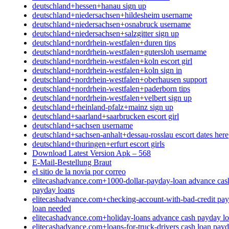
deutschland+hessen+hanau sign up
deutschland+niedersachsen+hildesheim username
deutschland+niedersachsen+osnabruck username
deutschland+niedersachsen+salzgitter sign up
deutschland+nordrhein-westfalen+duren tips
deutschland+nordrhein-westfalen+gutersloh username
deutschland+nordrhein-westfalen+koln escort girl
deutschland+nordrhein-westfalen+koln sign in
deutschland+nordrhein-westfalen+oberhausen support
deutschland+nordrhein-westfalen+paderborn tips
deutschland+nordrhein-westfalen+velbert sign up
deutschland+rheinland-pfalz+mainz sign up
deutschland+saarland+saarbrucken escort girl
deutschland+sachsen username
deutschland+sachsen-anhalt+dessau-rosslau escort dates here
deutschland+thuringen+erfurt escort girls
Download Latest Version Apk – 568
E-Mail-Bestellung Braut
el sitio de la novia por correo
elitecashadvance.com+1000-dollar-payday-loan advance cas
payday loans
elitecashadvance.com+checking-account-with-bad-credit pa
loan needed
elitecashadvance.com+holiday-loans advance cash payday l
elitecashadvance.com+loans-for-truck-drivers cash loan pay