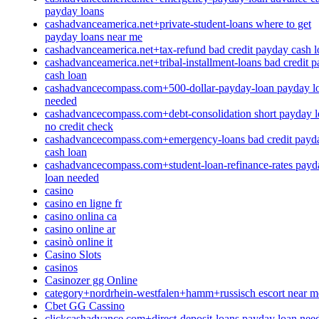
payday loans
cashadvanceamerica.net+private-student-loans where to get
payday loans near me
cashadvanceamerica.net+tax-refund bad credit payday cash 
cashadvanceamerica.net+tribal-installment-loans bad credit 
cash loan
cashadvancecompass.com+500-dollar-payday-loan payday l
needed
cashadvancecompass.com+debt-consolidation short payday l
no credit check
cashadvancecompass.com+emergency-loans bad credit payd
cash loan
cashadvancecompass.com+student-loan-refinance-rates payd
loan needed
casino
casino en ligne fr
casino onlina ca
casino online ar
casinò online it
Casino Slots
casinos
Casinozer gg Online
category+nordrhein-westfalen+hamm+russisch escort near m
Cbet GG Cassino
clickcashadvance.com+direct-deposit-loans payday loan nee