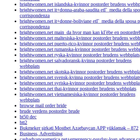
brightwomen.net islandska-kvinnor postorder brudens webbp
brightwomen.net it+donna-araba-saudita etГ media della spo
corrispondenza
brightwomen.net it+donne-boliviane etГ media della sposa p
corrispondenza
brightwomen.net main_da hvor man kan kГёbe en postordre
brightwomen.net maltesiska-kvinnor postorder brudens webb
brightwomen.net puerto-rico-kvinnor postorder brudens web
brightwomen.net rumanska-kvinnor postorder brudens webbp
brightwomen.net ryska-kvinnor postorder brudens webbplats
brightwomen.net salvadoransk-kvinna postorder brudens
webbplats
brightwomen.net skotska-kvinnor postorder brudens webbpla
brightwomen.net svensk-kvinna postorder brudens webbplat
brightwomen.net syriska-kvinnor postorder brudens webbpla
brightwomen.net thai-kvinnor postorder brudens webbplats
brightwomen.net vietnamesiska-kvinnor postorder brudens
webbplats
browse mail order bride
brude verdens postordre brude
bt50 dec
btt2
Bukmeker şirkəti Mostbet Azərbaycan APP yükləmək – 872
Business, Advertising
cashadvanceamerica.net+emergency-payday-loan advance c