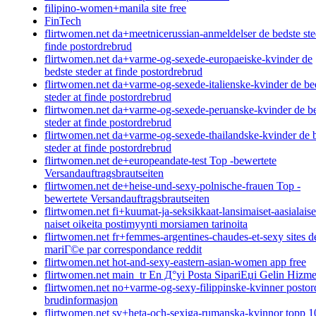
filipino-women+manila site free
FinTech
flirtwomen.net da+meetnicerussian-anmeldelser de bedste ste
finde postordrebrud
flirtwomen.net da+varme-og-sexede-europaeiske-kvinder de
bedste steder at finde postordrebrud
flirtwomen.net da+varme-og-sexede-italienske-kvinder de be
steder at finde postordrebrud
flirtwomen.net da+varme-og-sexede-peruanske-kvinder de b
steder at finde postordrebrud
flirtwomen.net da+varme-og-sexede-thailandske-kvinder de 
steder at finde postordrebrud
flirtwomen.net de+europeandate-test Top -bewertete
Versandauftragsbrautseiten
flirtwomen.net de+heise-und-sexy-polnische-frauen Top -
bewertete Versandauftragsbrautseiten
flirtwomen.net fi+kuumat-ja-seksikkaat-lansimaiset-aasialaise
naiset oikeita postimyynti morsiamen tarinoita
flirtwomen.net fr+femmes-argentines-chaudes-et-sexy sites d
mariГ©e par correspondance reddit
flirtwomen.net hot-and-sexy-eastern-asian-women app free
flirtwomen.net main_tr En Д°yi Posta SipariЕџi Gelin Hizme
flirtwomen.net no+varme-og-sexy-filippinske-kvinner postor
brudinformasjon
flirtwomen.net sv+heta-och-sexiga-rumanska-kvinnor topp 1