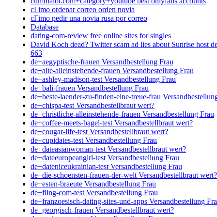
cummalot.com+category+youtube best onlyfans accounts
cГіmo ordenar correo orden novia
cГіmo pedir una novia rusa por correo
Database
dating-com-review free online sites for singles
David Koch dead? Twitter scam ad lies about Sunrise host d
663
de+aegyptische-frauen Versandbestellung Frau
de+alte-alleinstehende-frauen Versandbestellung Frau
de+ashley-madison-test Versandbestellung Frau
de+bali-frauen Versandbestellung Frau
de+beste-laender-zu-finden-eine-treue-frau Versandbestellun
de+chispa-test Versandbestellbraut wert?
de+christliche-alleinstehende-frauen Versandbestellung Frau
de+coffee-meets-bagel-test Versandbestellbraut wert?
de+cougar-life-test Versandbestellbraut wert?
de+cupidates-test Versandbestellung Frau
de+dateasianwoman-test Versandbestellbraut wert?
de+dateeuropeangirl-test Versandbestellung Frau
de+dateniceukrainian-test Versandbestellung Frau
de+die-schoensten-frauen-der-welt Versandbestellbraut wert?
de+esten-braeute Versandbestellung Frau
de+fling-com-test Versandbestellung Frau
de+franzoesisch-dating-sites-und-apps Versandbestellung Fr
de+georgisch-frauen Versandbestellbraut wert?