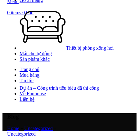
Gỗ xi măng
Menu
0
items
0.00
₫
Thiết bị phòng xông hơi
Mái che tự động
Sản phẩm khác
Trang chủ
Mua hàng
Tin tức
Dự án – Công trình tiêu biểu đã thi công
Về Funhouse
Liên hệ
Blog
Home
»
Uncategorized
»
Uncategorized