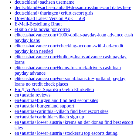
deutschland+sachsen username
deutschland+sachsen-anhalt+dessau-rosslau escort dates here
deutschland+thuringen+erfurt escort girls
Download Latest Version Apk – 568
E-Mail-Bestellung Braut
el sitio de la novia por correo
elitecashadvance.com+1000-dollar-payday-loan advance cash
payday loans
elitecashadvance.com+checking-account-with-bad-credit
payday loan needed
elitecashadvance.com+holiday-loans advance cash payday
loans
elitecashadvance.com+loans-for-truck-drivers cash loan
payday advance
elitecashadvance.com+personal-loans-tn+portland payday
loans no credit check places
En Д°yi Posta SipariЕџi Gelin Ећirketleri
en+austria reviews
en+austria+burgenland find best escort sites
en+austria+burgenland support
en+austria+carinthia+villach find best escort sites
en+austria+carinthia+villach sign up
en+austria+lower-austria+krems-an-der-donau find best escort
sites
en+austria+lower-austria+stockerau top escorts dating