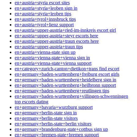
en+austria+styria escort sites
en+austria+styria+leoben sign in
en+austria+styria+leoben tips
en+austria+tyrol+innsbruck tips
en+austria+tyrol+lienz support
en+austria+upper-austria+ried-im-innkreis escort girl
en+austria+upper-austria+steyr escorts here
en+austria+upper-austria+traun escorts here
en+austria+upper-austria+traun tips
en+austria+vienna-state sign up
en+austria+vienna-state+vienna sign in
en+austria+vienna-state+vienna support
en+category+zurich-canton+dietikon+trans find escort
en+germany+baden-wurttemberg+freiburg escort girls
en+germany+baden-wurttemberg+heidelberg sign in
en+germany+baden-wurttemberg+heilbronn support
en+germany+baden-wurttemberg+reutlingen tips
en+germany+baden-wurttemberg+villingen-schwenningen
top escorts dating
en+germany+bavaria+wurzburg support
en+germany+berlin-state sign in
en+germany+berlin-state visitors
en+germany+berlin-state+berlin visitors
en+germany+brandenburg-state+cottbus sign up
en+germany+bremen-state+bremen support