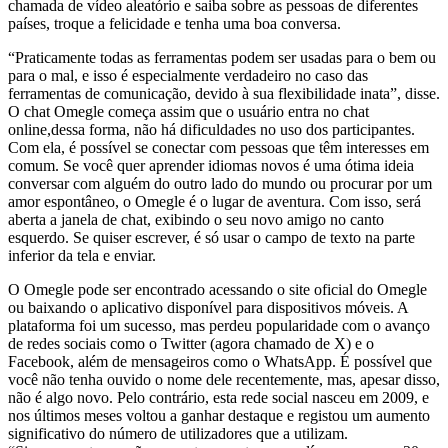
chamada de vídeo aleatório e saiba sobre as pessoas de diferentes
países, troque a felicidade e tenha uma boa conversa.
“Praticamente todas as ferramentas podem ser usadas para o bem ou
para o mal, e isso é especialmente verdadeiro no caso das
ferramentas de comunicação, devido à sua flexibilidade inata”, disse.
O chat Omegle começa assim que o usuário entra no chat
online,dessa forma, não há dificuldades no uso dos participantes.
Com ela, é possível se conectar com pessoas que têm interesses em
comum. Se você quer aprender idiomas novos é uma ótima ideia
conversar com alguém do outro lado do mundo ou procurar por um
amor espontâneo, o Omegle é o lugar de aventura. Com isso, será
aberta a janela de chat, exibindo o seu novo amigo no canto
esquerdo. Se quiser escrever, é só usar o campo de texto na parte
inferior da tela e enviar.
O Omegle pode ser encontrado acessando o site oficial do Omegle
ou baixando o aplicativo disponível para dispositivos móveis. A
plataforma foi um sucesso, mas perdeu popularidade com o avanço
de redes sociais como o Twitter (agora chamado de X) e o
Facebook, além de mensageiros como o WhatsApp. É possível que
você não tenha ouvido o nome dele recentemente, mas, apesar disso,
não é algo novo. Pelo contrário, esta rede social nasceu em 2009, e
nos últimos meses voltou a ganhar destaque e registou um aumento
significativo do número de utilizadores que a utilizam.