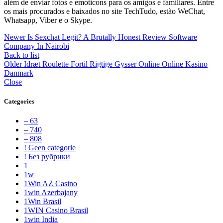
além de enviar fotos e emoticons para os amigos e familiares. Entre
os mais procurados e baixados no site TechTudo, estão WeChat,
Whatsapp, Viber e o Skype.
Newer
Is Sexchat Legit? A Brutally Honest Review Software
Company In Nairobi
Back to list
Older
Idræt Roulette Fortil Rigtige Gysser Online Online Kasino
Danmark
Close
Categories
– 63
– 740
– 808
! Geen categorie
! Без рубрики
1
1w
1Win AZ Casino
1win Azerbajany
1Win Brasil
1WIN Casino Brasil
1win India