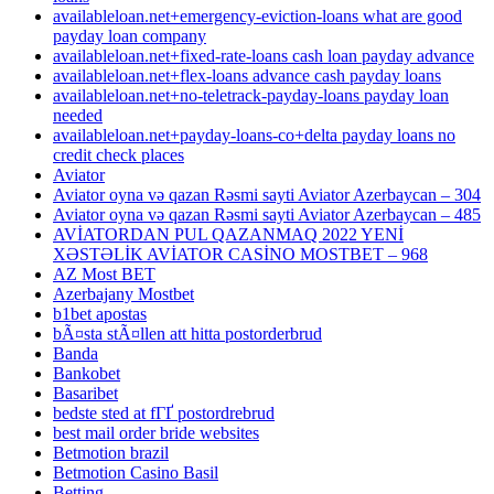
availableloan.net+emergency-eviction-loans what are good
payday loan company
availableloan.net+fixed-rate-loans cash loan payday advance
availableloan.net+flex-loans advance cash payday loans
availableloan.net+no-teletrack-payday-loans payday loan
needed
availableloan.net+payday-loans-co+delta payday loans no
credit check places
Aviator
Aviator oyna və qazan Rəsmi sayti Aviator Azerbaycan – 304
Aviator oyna və qazan Rəsmi sayti Aviator Azerbaycan – 485
AVİATORDAN PUL QAZANMAQ 2022 YENİ
XƏSTƏLİK AVİATOR CASİNO MOSTBET – 968
AZ Most BET
Azerbajany Mostbet
b1bet apostas
bÃ¤sta stÃ¤llen att hitta postorderbrud
Banda
Bankobet
Basaribet
bedste sted at fГҐ postordrebrud
best mail order bride websites
Betmotion brazil
Betmotion Casino Basil
Betting