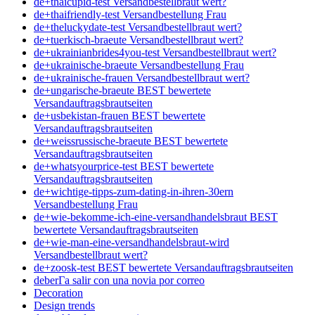
de+thaicupid-test Versandbestellbraut wert?
de+thaifriendly-test Versandbestellung Frau
de+theluckydate-test Versandbestellbraut wert?
de+tuerkisch-braeute Versandbestellbraut wert?
de+ukrainianbrides4you-test Versandbestellbraut wert?
de+ukrainische-braeute Versandbestellung Frau
de+ukrainische-frauen Versandbestellbraut wert?
de+ungarische-braeute BEST bewertete
Versandauftragsbrautseiten
de+usbekistan-frauen BEST bewertete
Versandauftragsbrautseiten
de+weissrussische-braeute BEST bewertete
Versandauftragsbrautseiten
de+whatsyourprice-test BEST bewertete
Versandauftragsbrautseiten
de+wichtige-tipps-zum-dating-in-ihren-30ern
Versandbestellung Frau
de+wie-bekomme-ich-eine-versandhandelsbraut BEST
bewertete Versandauftragsbrautseiten
de+wie-man-eine-versandhandelsbraut-wird
Versandbestellbraut wert?
de+zoosk-test BEST bewertete Versandauftragsbrautseiten
deberГ­a salir con una novia por correo
Decoration
Design trends