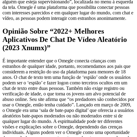
alguém que esteja supervisionando”, localizada no menu à esquerda
da tela. Omegle é uma plataforma que possibilita conectar pessoas
com interesses parecidos e em qualquer lugar do mundo, com chat e
vídeo, as pessoas podem interagir com estranhos anonimamente.
Opinião Sobre “2022+ Melhores
Aplicativos De Chat De Vídeo Aleatório
(2023 Xnumx)”
É importante entender que o Omegle conecta crianças com
estranhos de qualquer idade, portanto, recomendamos aos pais que
considerem a restrição do uso da plataforma para menores de 18
anos. O chat de texto tem uma função de ‘espião’ onde os usuários
podem ser o ‘espião’ e fazer logon como terceiros ocultos em um
chat de texto entre duas pessoas. Também não exige registro ou
verificação de idade, o que torna os jovens um alvo potencial de
abuso online. Seu site afirma que “os predadores são conhecidos por
usar o Omegle, então tenha cuidado”. Lançado em março de 2009,
o Omegle era uma ‘sala de bate-papo digital’ que oferecia a usuários
aleatórios bate-papos moderados ou não moderados entre si de
qualquer lugar do mundo. A espiritualidade pode ter diferentes
visões e explicações sobre o Omegle, dependendo das crenças
individuais. Alguns podem ver o Omegle como uma oportunidade