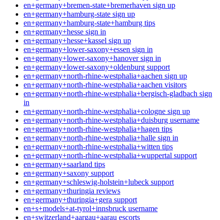
en+germany+bremen-state+bremerhaven sign up
en+germany+hamburg-state sign up
en+germany+hamburg-state+hamburg tips
en+germany+hesse sign in
en+germany+hesse+kassel sign up
en+germany+lower-saxony+essen sign in
en+germany+lower-saxony+hanover sign in
en+germany+lower-saxony+oldenburg support
en+germany+north-rhine-westphalia+aachen sign up
en+germany+north-rhine-westphalia+aachen visitors
en+germany+north-rhine-westphalia+bergisch-gladbach sign
in
en+germany+north-rhine-westphalia+cologne sign up
en+germany+north-rhine-westphalia+duisburg username
en+germany+north-rhine-westphalia+hagen tips
en+germany+north-rhine-westphalia+halle sign in
en+germany+north-rhine-westphalia+witten tips
en+germany+north-rhine-westphalia+wuppertal support
en+germany+saarland tips
en+germany+saxony support
en+germany+schleswig-holstein+lubeck support
en+germany+thuringia reviews
en+germany+thuringia+gera support
en+s+models+at-tyrol+innsbruck username
en+switzerland+aargau+aarau escorts