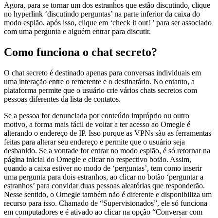
Agora, para se tornar um dos estranhos que estão discutindo, clique
no hyperlink ‘discutindo perguntas’ na parte inferior da caixa do
modo espião, após isso, clique em ‘check it out! ’ para ser associado
com uma pergunta e alguém entrar para discutir.
Como funciona o chat secreto?
O chat secreto é destinado apenas para conversas individuais em
uma interação entre o remetente e o destinatário. No entanto, a
plataforma permite que o usuário crie vários chats secretos com
pessoas diferentes da lista de contatos.
Se a pessoa for denunciada por conteúdo impróprio ou outro
motivo, a forma mais fácil de voltar a ter acesso ao Omegle é
alterando o endereço de IP. Isso porque as VPNs são as ferramentas
feitas para alterar seu endereço e permite que o usuário seja
desbanido. Se a vontade for entrar no modo espião, é só retornar na
página inicial do Omegle e clicar no respectivo botão. Assim,
quando a caixa estiver no modo de ‘perguntas’, tem como inserir
uma pergunta para dois estranhos, ao clicar no botão ‘perguntar a
estranhos’ para convidar duas pessoas aleatórias que responderão.
Nesse sentido, o Omegle também não é diferente e disponibiliza um
recurso para isso. Chamado de “Supervisionados”, ele só funciona
em computadores e é ativado ao clicar na opção “Conversar com