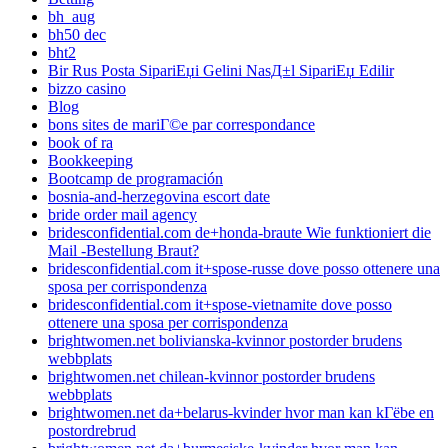
bh_aug
bh50 dec
bht2
Bir Rus Posta SipariЕџi Gelini NasД±l SipariЕџ Edilir
bizzo casino
Blog
bons sites de mariГ©e par correspondance
book of ra
Bookkeeping
Bootcamp de programación
bosnia-and-herzegovina escort date
bride order mail agency
bridesconfidential.com de+honda-braute Wie funktioniert die
Mail -Bestellung Braut?
bridesconfidential.com it+spose-russe dove posso ottenere una
sposa per corrispondenza
bridesconfidential.com it+spose-vietnamite dove posso
ottenere una sposa per corrispondenza
brightwomen.net bolivianska-kvinnor postorder brudens
webbplats
brightwomen.net chilean-kvinnor postorder brudens
webbplats
brightwomen.net da+belarus-kvinder hvor man kan kГёbe en
postordrebrud