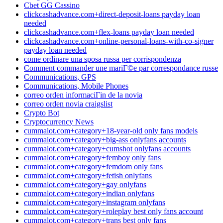
Cbet GG Cassino
clickcashadvance.com+direct-deposit-loans payday loan
needed
clickcashadvance.com+flex-loans payday loan needed
clickcashadvance.com+online-personal-loans-with-co-signer
payday loan needed
come ordinare una sposa russa per corrispondenza
Comment commander une mariГ©e par correspondance russe
Communications, GPS
Communications, Mobile Phones
correo orden informaciГіn de la novia
correo orden novia craigslist
Crypto Bot
Cryptocurrency News
cummalot.com+category+18-year-old only fans models
cummalot.com+category+big-ass onlyfans accounts
cummalot.com+category+cumshot onlyfans accounts
cummalot.com+category+femboy only fans
cummalot.com+category+femdom only fans
cummalot.com+category+fetish onlyfans
cummalot.com+category+gay onlyfans
cummalot.com+category+indian onlyfans
cummalot.com+category+instagram onlyfans
cummalot.com+category+roleplay best only fans account
cummalot.com+category+trans best only fans