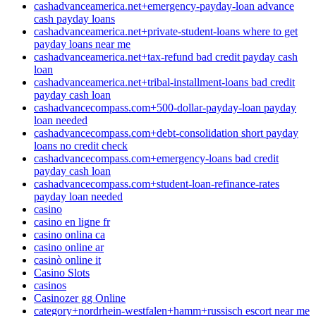
cashadvanceamerica.net+emergency-payday-loan advance
cash payday loans
cashadvanceamerica.net+private-student-loans where to get
payday loans near me
cashadvanceamerica.net+tax-refund bad credit payday cash
loan
cashadvanceamerica.net+tribal-installment-loans bad credit
payday cash loan
cashadvancecompass.com+500-dollar-payday-loan payday
loan needed
cashadvancecompass.com+debt-consolidation short payday
loans no credit check
cashadvancecompass.com+emergency-loans bad credit
payday cash loan
cashadvancecompass.com+student-loan-refinance-rates
payday loan needed
casino
casino en ligne fr
casino onlina ca
casino online ar
casinò online it
Casino Slots
casinos
Casinozer gg Online
category+nordrhein-westfalen+hamm+russisch escort near me