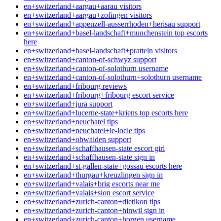
en+switzerland+aargau+aarau visitors
en+switzerland+aargau+zofingen visitors
en+switzerland+appenzell-ausserrhoden+herisau support
en+switzerland+basel-landschaft+munchenstein top escorts
here
en+switzerland+basel-landschaft+pratteln visitors
en+switzerland+canton-of-schwyz support
en+switzerland+canton-of-solothurn username
en+switzerland+canton-of-solothurn+solothurn username
en+switzerland+fribourg reviews
en+switzerland+fribourg+fribourg escort service
en+switzerland+jura support
en+switzerland+lucerne-state+kriens top escorts here
en+switzerland+neuchatel tips
en+switzerland+neuchatel+le-locle tips
en+switzerland+obwalden support
en+switzerland+schaffhausen-state escort girl
en+switzerland+schaffhausen-state sign in
en+switzerland+st-gallen-state+gossau escorts here
en+switzerland+thurgau+kreuzlingen sign in
en+switzerland+valais+brig escorts near me
en+switzerland+valais+sion escort service
en+switzerland+zurich-canton+dietikon tips
en+switzerland+zurich-canton+hinwil sign in
en+switzerland+zurich-canton+horgen username