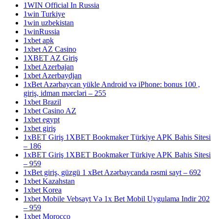
1WIN Official In Russia
1win Turkiye
1win uzbekistan
1winRussia
1xbet apk
1xbet AZ Casino
1XBET AZ Giriş
1xbet Azerbajan
1xbet Azerbaydjan
1xBet Azərbaycan yükle Android və iPhone: bonus 100 ,
giriş, idman mərcləri – 255
1xbet Brazil
1xbet Casino AZ
1xbet egypt
1xbet giriş
1xBET Giriş 1XBET Bookmaker Türkiye APK Bahis Sitesi
– 186
1xBET Giriş 1XBET Bookmaker Türkiye APK Bahis Sitesi
– 959
1xBet giriş, güzgü 1 xBet Azərbaycanda rəsmi sayt – 692
1xbet Kazahstan
1xbet Korea
1xbet Mobile Vebsayt Və 1x Bet Mobil Uygulama Indir 202
– 959
1xbet Morocco