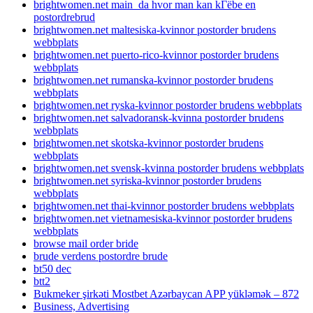
brightwomen.net main_da hvor man kan kГёbe en
postordrebrud
brightwomen.net maltesiska-kvinnor postorder brudens
webbplats
brightwomen.net puerto-rico-kvinnor postorder brudens
webbplats
brightwomen.net rumanska-kvinnor postorder brudens
webbplats
brightwomen.net ryska-kvinnor postorder brudens webbplats
brightwomen.net salvadoransk-kvinna postorder brudens
webbplats
brightwomen.net skotska-kvinnor postorder brudens
webbplats
brightwomen.net svensk-kvinna postorder brudens webbplats
brightwomen.net syriska-kvinnor postorder brudens
webbplats
brightwomen.net thai-kvinnor postorder brudens webbplats
brightwomen.net vietnamesiska-kvinnor postorder brudens
webbplats
browse mail order bride
brude verdens postordre brude
bt50 dec
btt2
Bukmeker şirkəti Mostbet Azərbaycan APP yükləmək – 872
Business, Advertising