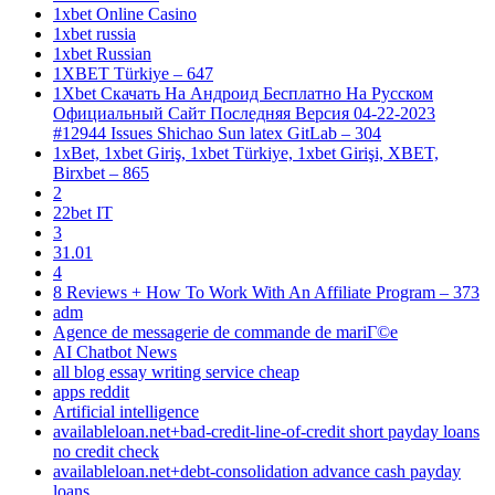
1xbet Online Casino
1xbet russia
1xbet Russian
1XBET Türkiye – 647
1Xbet Скачать На Андроид Бесплатно На Русском
Официальный Сайт Последняя Версия 04-22-2023
#12944 Issues Shichao Sun latex GitLab – 304
1xBet, 1xbet Giriş, 1xbet Türkiye, 1xbet Girişi, XBET,
Birxbet – 865
2
22bet IT
3
31.01
4
8 Reviews + How To Work With An Affiliate Program – 373
adm
Agence de messagerie de commande de mariГ©e
AI Chatbot News
all blog essay writing service cheap
apps reddit
Artificial intelligence
availableloan.net+bad-credit-line-of-credit short payday loans
no credit check
availableloan.net+debt-consolidation advance cash payday
loans