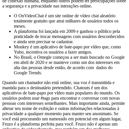
de conexão humana, enquanto outros podem ter preocupações sobre
a segurança e a privacidade nas interações online.
O OnVideoChat é um site online de vídeo chat aleatório
totalmente gratuito que atrai milhares de usuários todos os
meses.
A plataforma foi lançada em 2009 e ganhou o público pela
praticidade de trocar mensagens com usuários desconhecidos
e ainda sem precisar se cadastrar.
Monkey é um aplicativo de bate-papo por vídeo que, como
Yubo, incentiva os usuários a fazer amigos.
No Brasil, o Omegle começou a ser mais buscado no Google
em abril de 2020 e se manteve como um dos interesses em
alta das pessoas desde então, de acordo com dados do
Google Trends.
Quando um chamador não está online, sua voz é transmitida e
mantida para o destinatário pretendido. Chatouts é um dos
aplicativos de bate-papo por vídeo mais populares do mundo. Os
usuários podem usar #tags para encontrar e conversar com novas
pessoas com interesses semelhantes. Mais importante ainda, permite
alterar seu nome de exibição e outras informações relacionadas à
privacidade a qualquer momento para manter seu anonimato. Se
você está procurando um namorado em potencial em algum lugar,
Fruzo é a plataforma perfeita para você. Fruzo não é apenas um