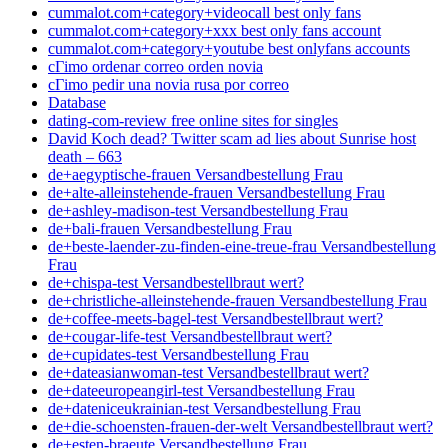
cummalot.com+category+videocall best only fans
cummalot.com+category+xxx best only fans account
cummalot.com+category+youtube best onlyfans accounts
cГіmo ordenar correo orden novia
cГіmo pedir una novia rusa por correo
Database
dating-com-review free online sites for singles
David Koch dead? Twitter scam ad lies about Sunrise host
death – 663
de+aegyptische-frauen Versandbestellung Frau
de+alte-alleinstehende-frauen Versandbestellung Frau
de+ashley-madison-test Versandbestellung Frau
de+bali-frauen Versandbestellung Frau
de+beste-laender-zu-finden-eine-treue-frau Versandbestellung
Frau
de+chispa-test Versandbestellbraut wert?
de+christliche-alleinstehende-frauen Versandbestellung Frau
de+coffee-meets-bagel-test Versandbestellbraut wert?
de+cougar-life-test Versandbestellbraut wert?
de+cupidates-test Versandbestellung Frau
de+dateasianwoman-test Versandbestellbraut wert?
de+dateeuropeangirl-test Versandbestellung Frau
de+dateniceukrainian-test Versandbestellung Frau
de+die-schoensten-frauen-der-welt Versandbestellbraut wert?
de+esten-braeute Versandbestellung Frau