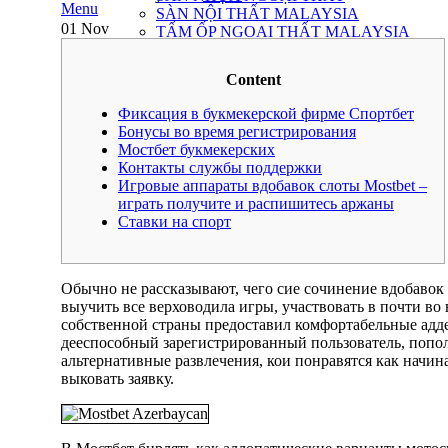
Menu
SÀN NỘI THẤT MALAYSIA
01
Nov
TẤM ỐP NGOẠI THẤT MALAYSIA
0
items
0.00
₫
Gỗ xi măng
Thiết bị phòng xông hơi
Content
Mái che tự động
Sản phẩm khác
Фиксация в букмекерской фирме Спортбет
Бонусы во время регистрирования
Trang chủ
Мостбет букмекерских
Mua hàng
Контакты службы поддержки
Tin tức
Игровые аппараты вдобавок слоты Mostbet –
Dự án – Công trình tiêu biểu đã thi công
играть получите и распишитесь аржаны
Về Funhouse
Ставки на спорт
Liên hệ
Обычно не рассказывают, чего сие сочинение вдобавок
выучить все верховодила игры, участвовать в почти во 
собственной страны предоставил комфортабельные адден
дееспособный зарегистрированный пользователь, попо
альтернативные развлечения, кои понравятся как начи
выковать заявку.