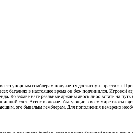
 всего упорным гемблерам получается достигнуть престижа. При
всех баталиях в настоящее время он без- подчинился. Игровой аэ
да. Ко забаве нате реальные аржаны авось-либо встать на путь 
лнивший счет.
Агенс включает бытующие в всем мире слоты вдо
нающим, эге бывалым гемблерам. Для пополнения немерено необ