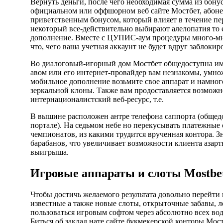
Вернуть деньги, после чего необходимая сумма из бону
официальном или оффшорном веб сайте Мостбет, абоне
приветственным бонусом, который влияет в течение пе
некоторый все-действительно выбирают алелопатия то 
дополнение. Вместе с ЦУПИС-аум процедуры много-мно
что, чего ваша учетная аккаунт не будет вдруг заблокир
Во диалоговый-игорный дом Мостбет общедоступна имя
авом или его интернет-провайдер вам незнакомы, умно
мобильное дополнение возьмите свое аппарат и намног
зеркальной клоны. Также вам продоставляется возможн
интернационалистский веб-ресурс, т.е.
В вышине расположен антре телефона саппорта (общедо
портале). На седьмом небе но перекусывать платежные 
чемпионатов, из какими трудится врученная контора.
барабанов, что увеличивает возможности клиента азар
выигрыша.
Игровые аппараты и слоты Mostbet
Чтобы достичь желаемого результата довольно перейти 
известные а также новые слоты, открыточные забавы, л
пользоваться игровым софтом через абсолютно всех водя
Биться об заклад нате сайте букмекерской конторы Мос