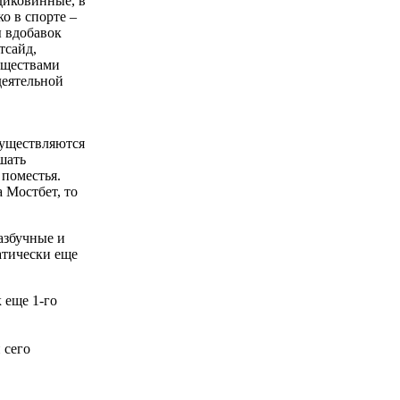
 диковинные, в
ко в спорте –
ы вдобавок
тсайд,
уществами
деятельной
существляются
шать
 поместья.
 Мостбет, то
азбучные и
атически еще
 еще 1-го
 сего