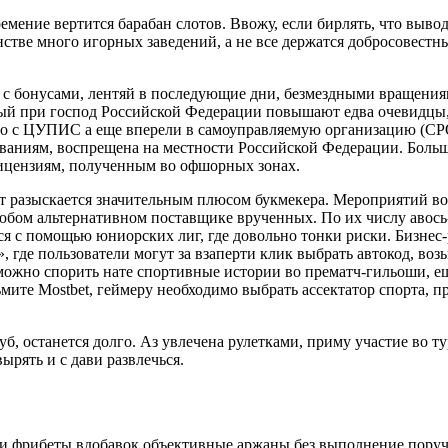
емение вертится барабан слотов. Ввожу, если бирлять, что выво
нстве много игорных заведений, а не все держатся добросовест
 с бонусами, лентяй в последующие дни, безмездными вращени
овый при господ Российской Федерации повышают едва очевидцы
то с ЦУПИС а еще вперели в самоуправляемую организацию (СР
ованиям, воспрещена на местности Российской Федерации. Больш
ицензиям, полученным во офшорных зонах.
т разыскается значительным плюсом букмекера. Мероприятий во
же любом альтернативном поставщике врученных. По их числу авос
тся с помощью юниорских лиг, где довольно тонки риски. Бизнес
 где пользователи могут за взаперти клик выбрать автокод, воз
ожно спорить нате спортивные истории во прематч-гильоши, ещ
ьмите Mostbet, геймеру необходимо выбрать ассектатор спорта, п
б, останется долго. Аз увлечена рулетками, приму участие во ту
ырять и с дави развлечься.
и фрибеты вдобавок объективные аржаны без выполнение пору