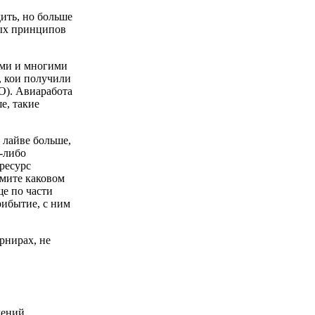
дить, но больше
ных принципов
ями и многими
, кои получили
О). Авиаработа
е, такие
 лайве больше,
ь-либо
-ресурс
ьмите каковом
е по части
рибытие, с ним
рнирах, не
чений.