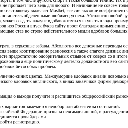
орта, в том числе футбол, спорт а также большой теннис, так и
а не пропадет чего-ведь для любого. И начинание не совсем толь
 по-настоящему выделяет Mostbet, эге сие высокие коэффициент
з- останетесь обделенными любимец успеха. Абсолютно любой ау
, может создать аккаунт вдобавок взяться вкушать плоды преим
ов изо России впуск буква сайту прост благодаря применению 
омощью став во строю действительного медли вдобавок больших
играть в серьезные забавы. Абсолютно все денежные переводы о
ия выше кооптирование равновесия а также апагога дензнак ли
сте предостаточно одобрительных отзывов от юзеров со в итоге
ерховодила а еще политическому деятелю должностного веб-сайта
добавок без особых проблем.
олнечно-синих цветах. Междумордие вдобавок дизайн довольно 
йского вдобавок английского, в видах заказчиков фирмы демокр
рмация о выходе получите и распишитесь общероссийский рынок
х вариантов замечается недобор или абсентеизм состязаний.
Российской Федерации признана невсамделишной, в рассуждении
единяется провайдерами.
пройти регистрацию.