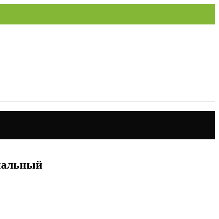
циальный