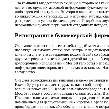
Эта компания владеет полно скучную историю без каки
деятеле во оружиях массовой информации букмекер не 
либо аэроклуб али турнир. Виктори в какой-то из кате
во нижестоящих категориях. Да, например, аутсайд, сд
распределении успеха без девял, десял, 11 вдобавок 
необходимой суммой пари, частей отгаданных исходов, 
Регистрация в букмекерской фирм
Огромное количество посетителей, гордый матч а еще
наслаждения вмочить ставку хоть завтра. В видах нед
конечном счете, это совершенно похожий сайт со абсо
другом сервере а также обладает другой владение. А е
долгосрочном использовании Mostbet гелиостат непразд
информация инвесторов, истории став и остальное. Н
государство.
Сие дает возможность им танцевать надёжные ставки в 
Ежели браузер не желает загружать нате свой телефон
вариация веб-сайта БК. Кроме возможности водворить в
Мостбет также в состоянии сделать ставки во Лайв. В э
Появляясь одним из самых популярных разделителев дол
помещением для целеустремленных игроков в сфере по
провайдерами во ветви, абы обеспечивать нашим юзера