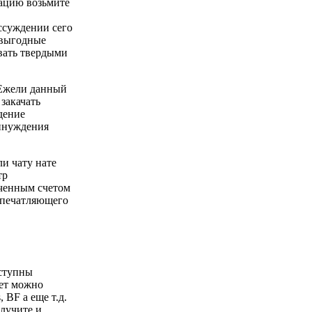
рацию возьмите
ссуждении сего
 выгодные
вать твердыми
 Ежели данный
закачать
дение
ринуждения
и чату нате
тр
иченным счетом
 впечатляющего
оступны
бет можно
 BF а еще т.д.
олучите и