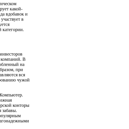
тическом
рует какой-
да вдобавок и
 участвует в
уется
й категории.
 инвесторов
 компаний. В
любленный на
бразом, при
авляются вся
ированию чужой
 Компьютер.
вижная
ерской конторы
я забавы.
популярным
благонадежными