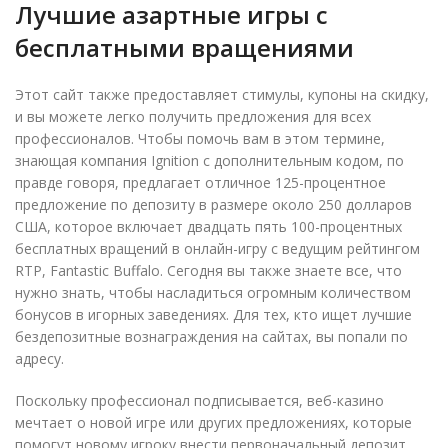
Лучшие азартные игры с
бесплатными вращениями
Этот сайт также предоставляет стимулы, купоны на скидку,
и вы можете легко получить предложения для всех
профессионалов. Чтобы помочь вам в этом термине,
знающая компания Ignition с дополнительным кодом, по
правде говоря, предлагает отличное 125-процентное
предложение по депозиту в размере около 250 долларов
США, которое включает двадцать пять 100-процентных
бесплатных вращений в онлайн-игру с ведущим рейтингом
RTP, Fantastic Buffalo. Сегодня вы также знаете все, что
нужно знать, чтобы насладиться огромным количеством
бонусов в игорных заведениях. Для тех, кто ищет лучшие
бездепозитные вознаграждения на сайтах, вы попали по
адресу.
Поскольку профессионал подписывается, веб-казино
мечтает о новой игре или других предложениях, которые
помогут новому игроку внести первоначальный депозит.