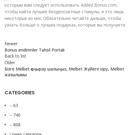
которым вам следует использовать Added Bonus.com,
чтобы найти лучшие бездепозитные стимулы, и это лишь
некоторые из них. Обязательно читайте дальше, чтобы
узнать больше о лучших подарках, которые вы получаете.
Newer
Bonus endirimler Təhsil Portalı
Back to list
Older
Бізге Melbet қоңырау шалыңыз, Melbet Жүйеге кіру, Melbet
жазылымы
CATEGORIES
– 63
– 740
– 808
! Geen categorie