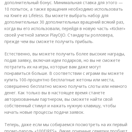
дополнительный бонус. Минимальная ставка для этого —
10 попыток, а также вращения необходимо использовать
на Книге из Lifeless. Вы можете выбрать набор для
дополнительных 30 дополнительных вращений всякий раз,
когда вы его использовали, перейдя в новую часть «Kicker»
своей учетной записи PlayOJO. Стандарты ролловера,
прежде чем вы сможете получить прибыль.
Естественно, вы можете получить более высокие награды,
подав заявку, включая идеи подарков, но вы не сможете
потратить их на игры, которые вам даже могут
понравиться больше. В соответствии с играми вы можете
купить 100-процентно бесплатные жетоны или места,
совершенно бесплатно можно получить слоты или немного
денег. Как только вы в настоящее время станете
авторизованным партнером, вы сможете найти свой
собственный стимул и нажать нужную клавишу, чтобы
начать новые процессы подачи заявок.
Теперь, даже если мы собираемся посмотреть на их первый
промо-пароль «100FIRES». Дикие огненные семерки пробуют