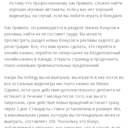
потому что профессионалам, как правило, сложно найти
хорошие игровые автоматы, если у вас нет хорошей
видеоигры, на случай, если вы любите играть в блэкджек.
Как правило, он размещается в разделе свежих бонусов и
рекламы, найти их не составит труда. Вы можете
просмотреть раздел новых бонусов и рекламы задолго до
регистрации. Все, что вам нужно сделать, это перейти в
онлайн-казино, перейти по гиперссылке на бездепозитный
онлайн-казино в Канаде, открыть страницу и продолжить
поиск новейших привлекательных предложений.
Какую бы победу вы ни выиграли, вы играете в нее почти во
все остальные видеоигры местного казино из Мекки.
Однако, хотя срок действия дополнительного депозита не
истекает в течение 1 месяца после того, как вы его
запросили, срок действия новых вращений истекает сразу
через 2 дня. Стандарты ставок установлены в размере 40x,
а максимальная сумма, которую вы потенциально можете
выиграть, составляет 250. Поскольку это бонус,
добавляемый к депозиту, это означает, что в случае, если