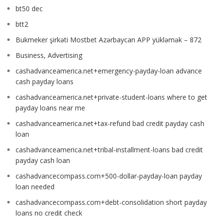
bt50 dec
btt2
Bukmeker şirkəti Mostbet Azərbaycan APP yükləmək – 872
Business, Advertising
cashadvanceamerica.net+emergency-payday-loan advance
cash payday loans
cashadvanceamerica.net+private-student-loans where to get
payday loans near me
cashadvanceamerica.net+tax-refund bad credit payday cash
loan
cashadvanceamerica.net+tribal-installment-loans bad credit
payday cash loan
cashadvancecompass.com+500-dollar-payday-loan payday
loan needed
cashadvancecompass.com+debt-consolidation short payday
loans no credit check