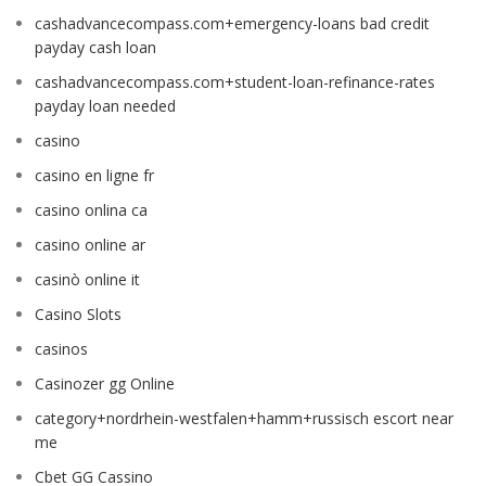
cashadvancecompass.com+emergency-loans bad credit
payday cash loan
cashadvancecompass.com+student-loan-refinance-rates
payday loan needed
casino
casino en ligne fr
casino onlina ca
casino online ar
casinò online it
Casino Slots
casinos
Casinozer gg Online
category+nordrhein-westfalen+hamm+russisch escort near
me
Cbet GG Cassino