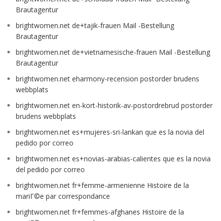
Brautagentur
brightwomen.net de+tajik-frauen Mail -Bestellung
Brautagentur
brightwomen.net de+vietnamesische-frauen Mail -Bestellung
Brautagentur
brightwomen.net eharmony-recension postorder brudens
webbplats
brightwomen.net en-kort-historik-av-postordrebrud postorder
brudens webbplats
brightwomen.net es+mujeres-sri-lankan que es la novia del
pedido por correo
brightwomen.net es+novias-arabias-calientes que es la novia
del pedido por correo
brightwomen.net fr+femme-armenienne Histoire de la
mariГ©e par correspondance
brightwomen.net fr+femmes-afghanes Histoire de la