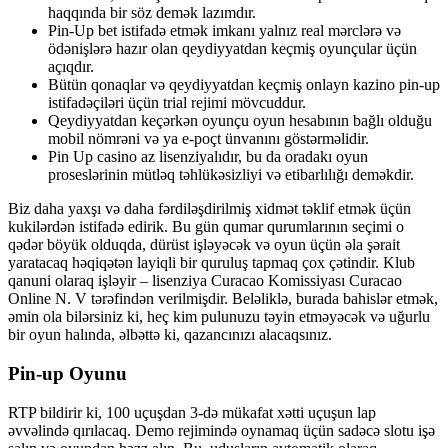
haqqında bir söz demək lazımdır.
Pin-Up bet istifadə etmək imkanı yalnız real mərclərə və
ödənişlərə hazır olan qeydiyyatdan keçmiş oyunçular üçün
açıqdır.
Bütün qonaqlar və qeydiyyatdan keçmiş onlayn kazino pin-up
istifadəçiləri üçün trial rejimi mövcuddur.
Qeydiyyatdan keçərkən oyunçu oyun hesabının bağlı olduğu
mobil nömrəni və ya e-poçt ünvanını göstərməlidir.
Pin Up casino az lisenziyalıdır, bu da oradakı oyun
proseslərinin mütləq təhlükəsizliyi və etibarlılığı deməkdir.
Biz daha yaxşı və daha fərdiləşdirilmiş xidmət təklif etmək üçün
kukilərdən istifadə edirik. Bu gün qumar qurumlarının seçimi o
qədər böyük olduqda, dürüst işləyəcək və oyun üçün əla şərait
yaratacaq həqiqətən layiqli bir quruluş tapmaq çox çətindir. Klub
qanuni olaraq işləyir – lisenziya Curacao Komissiyası Curacao
Online N. V tərəfindən verilmişdir. Beləliklə, burada bahislər etmək,
əmin ola bilərsiniz ki, heç kim pulunuzu təyin etməyəcək və uğurlu
bir oyun halında, əlbəttə ki, qazancınızı alacaqsınız.
Pin-up Oyunu
RTP bildirir ki, 100 uçuşdan 3-də mükafat xətti uçuşun lap
əvvəlində qırılacaq. Demo rejimində oynamaq üçün sadəcə slotu işə