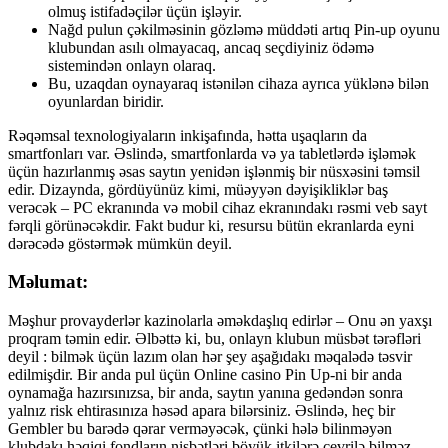
olmuş istifadəçilər üçün işləyir.
Nağd pulun çəkilməsinin gözləmə müddəti artıq Pin-up oyunu
klubundan asılı olmayacaq, ancaq seçdiyiniz ödəmə
sistemindən onlayn olaraq.
Bu, uzaqdan oynayaraq istənilən cihaza ayrıca yüklənə bilən
oyunlardan biridir.
Rəqəmsal texnologiyaların inkişafında, hətta uşaqların da
smartfonları var. Əslində, smartfonlarda və ya tabletlərdə işləmək
üçün hazırlanmış əsas saytın yenidən işlənmiş bir nüsxəsini təmsil
edir. Dizaynda, gördüyünüz kimi, müəyyən dəyişikliklər baş
verəcək – PC ekranında və mobil cihaz ekranındakı rəsmi veb sayt
fərqli görünəcəkdir. Fakt budur ki, resursu bütün ekranlarda eyni
dərəcədə göstərmək mümkün deyil.
Məlumat:
Məşhur provayderlər kazinolarla əməkdaşlıq edirlər – Onu ən yaxşı
proqram təmin edir. Əlbəttə ki, bu, onlayn klubun müsbət tərəfləri
deyil : bilmək üçün lazım olan hər şey aşağıdakı məqalədə təsvir
edilmişdir. Bir anda pul üçün Online casino Pin Up-ni bir anda
oynamağa hazırsınızsa, bir anda, saytın yanına gedəndən sonra
yalnız risk ehtirasınıza həsəd apara bilərsiniz. Əslində, heç bir
Gembler bu barədə qərar verməyəcək, çünki hələ bilinməyən
klubdakı həqiqi fondların nisbətləri böyük itkilərə çevrilə bilməz.