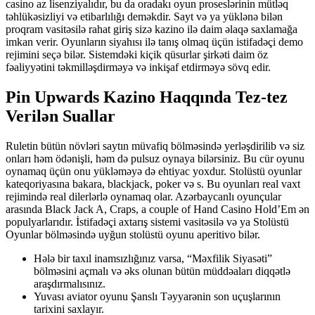
casino az lisenziyalıdır, bu da oradakı oyun proseslərinin mütləq
təhlükəsizliyi və etibarlılığı deməkdir. Sayt və ya yüklənə bilən
proqram vasitəsilə rahat giriş sizə kazino ilə daim əlaqə saxlamağa
imkan verir. Oyunların siyahısı ilə tanış olmaq üçün istifadəçi demo
rejimini seçə bilər. Sistemdəki kiçik qüsurlar şirkəti daim öz
fəaliyyətini təkmilləşdirməyə və inkişaf etdirməyə sövq edir.
Pin Upwards Kazino Haqqında Tez-tez
Verilən Suallar
Ruletin bütün növləri saytın müvafiq bölməsində yerləşdirilib və siz
onları həm ödənişli, həm də pulsuz oynaya bilərsiniz. Bu cür oyunu
oynamaq üçün onu yükləməyə də ehtiyac yoxdur. Stolüstü oyunlar
kateqoriyasına bakara, blackjack, poker və s. Bu oyunları real vaxt
rejimində real dilerlərlə oynamaq olar. Azərbaycanlı oyunçular
arasında Black Jack A, Craps, a couple of Hand Casino Hold’Em ən
populyarlarıdır. İstifadəçi axtarış sistemi vasitəsilə və ya Stolüstü
Oyunlar bölməsində uyğun stolüstü oyunu aperitivo bilər.
Hələ bir taxıl inamsızlığınız varsa, “Məxfilik Siyasəti”
bölməsini açmalı və əks olunan bütün müddəaları diqqətlə
araşdırmalısınız.
Yuvası aviator oyunu Şanslı Təyyarənin son uçuşlarının
tarixini saxlayır.