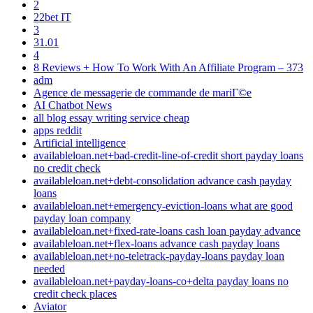
2
22bet IT
3
31.01
4
8 Reviews + How To Work With An Affiliate Program – 373
adm
Agence de messagerie de commande de mariГ©e
AI Chatbot News
all blog essay writing service cheap
apps reddit
Artificial intelligence
availableloan.net+bad-credit-line-of-credit short payday loans
no credit check
availableloan.net+debt-consolidation advance cash payday
loans
availableloan.net+emergency-eviction-loans what are good
payday loan company
availableloan.net+fixed-rate-loans cash loan payday advance
availableloan.net+flex-loans advance cash payday loans
availableloan.net+no-teletrack-payday-loans payday loan
needed
availableloan.net+payday-loans-co+delta payday loans no
credit check places
Aviator