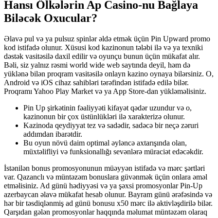
Hansı Ölkələrin Ap Casino-nu Bağlaya
Biləcək Oxucular?
Əlavə pul və ya pulsuz spinlər əldə etmək üçün Pin Upward promo
kod istifadə olunur. Xüsusi kod kazinonun tələbi ilə və ya texniki
dəstək vasitəsilə daxil edilir və oyunçu bunun üçün mükafat alır.
Bəli, siz yalnız rəsmi world wide web saytında deyil, həm də
yüklənə bilən proqram vasitəsilə onlayn kazino oynaya bilərsiniz. O,
Android və iOS cihaz sahibləri tərəfindən istifadə edilə bilər.
Proqramı Yahoo Play Market və ya App Store-dan yükləməlisiniz.
Pin Up şirkətinin fəaliyyəti kifayət qədər uzundur və o,
kazinonun bir çox üstünlükləri ilə xarakterizə olunur.
Kazinoda qeydiyyat tez və sadədir, sadəcə bir neçə zəruri
addımdan ibarətdir.
Bu oyun növü daim optimal əyləncə axtarışında olan,
müxtəlifliyi və funksionallığı sevənlərə müraciət edəcəkdir.
İstənilən bonus promosyonunun müəyyən istifadə və mərc şərtləri
var. Qazanclı və müntəzəm bonuslara güvənmək üçün onlara əməl
etməlisiniz. Ad günü hədiyyəsi və ya şəxsi promosyonlar Pin-Up
azerbaycan əlavə mükafat hesab olunur. Bayram günü ərəfəsində və
hər bir təsdiqlənmiş ad günü bonusu x50 mərc ilə aktivləşdirilə bilər.
Qarşıdan gələn promosyonlar haqqında məlumat müntəzəm olaraq