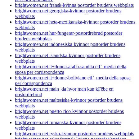
brightwomen.net fransk-kvinna postorder brudens webbplats
brightwomen.net georgiska-kvinnor postorder brudens
webbplats
brightwomen.net heta-mexikanska-kvinnor postorder brudens
webbplats
brightwomen.net hur-fungerar-postordrebrud postorder
brudens webbplats
brightwomen.net indonesiska-kvinnor postorder brudens
webbplats
brightwomen.net islandska-kvinnor postorder brudens
webbplats
brightwomen.net it+donna-araba-saudita etГ media della
sposa per corrispondenza
brightwomen.net it+donne-boliviane etГ media della sposa
per corrispondenza
brightwomen.net main_da hvor man kan kГёbe en
postordrebrud
brightwomen.net maltesiska-kvinnor postorder brudens
webbplats
brightwomen.net puerto-rico-kvinnor postorder brudens
webbplats
brightwomen.net rumanska-kvinnor postorder brudens
webbplats
brightwomen.net ryska-kvinnor postorder brudens webbplats