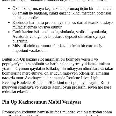
Özünüzü qırmızıya keçməkdən qorumaq üçün birinci mərc 2.
00 əmsalı ilə bağlanır, çünki qazanc ikinci mərcdən potensial
itkini əhatə edir.
Kazinoda hər hansı problem yaranarsa, dərhal texniki dəstəyə
müraciət etmək tövsiyə olunur.
Canlı kazino istisna olmaqla, slotlarda, stolüstü oyunlarda,
Aviatorda və digər əyləncələrdə depozit olmadan oynaya
bilərsiniz.
Müştərilərinin qorunması bir kazino üçün bir extremely
important vəzifəsidir.
Bütün Pin-Up kazino slot maşınları bir bölmədə yerləşir və
populyar/yenilərə bölünür və hər bir slotu ayrıca yükləmək imkanı
yoxdur. Oyunun qaydaları istifadəçinin müəyyən nömrələrə və təkər
bölmələrinə mərc etməyi, onlar üçün müəyyən ödənişləri almasını
nəzərdə tutur. Azərbaycanlılar arasında Roulette Live, Light
Evening Roulette, Roulette PRO kimi rulet populyar sayılır. Rulet
müəyyən strategiya və yüksək gəlirli oyun prosesini sevən hər kəsə
müraciət edəcək.
Pin Up Kazinosunun Mobil Versiyası
Promosyon kodunun həmişə istifadə müddəti var, bu tarixdən sonra