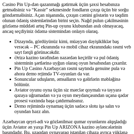
Casino Pin Up-dən qazanmağı gətirmək üçün şəxsi hesabınıza
getməlisiniz və “Kassir” sekmesinde fondların çıxışı üçün bir sorğu
göndərməlisiniz. Açan nişanında, çıxışın cəmini göstərin və təqdim
olunan ödəniş sistemlərindən birini seçin. Nağd pulun çəkilməsinin
gözləmə müddəti artıq Pin-up oyunu klubundan asılı olmayacaq,
ancaq seçdiyiniz ödəmə sistemindən onlayn olaraq.
Dizaynda, gördüyünüz kimi, müəyyən dəyişikliklər baş
verəcək – PC ekranında və mobil cihaz ekranındakı rəsmi veb
sayt fərqli görünəcəkdir.
Ərizə kazino tərəfindən nəzərdən keçirilir və pul ödəniş
sisteminin şərtlərinə uyğun olaraq oyun hesabından çıxarılır.
Pin Up Casino Azərbaycan rəsmi saytında genuine pula və
ahora demo rejimdə TV-oyunları da var.
Sonuncular uduşların, əmsalların və gəlirlərin məbləğinə
bölünür.
Aviator oyunu oyna üçün siz mərclər qoymalı və təyyarə
qəzaya uğramadan və ya oyun meydançasından uçana qədər
prosesi vaxtında başa çatdırmalısınız.
Demo rejimində oynamaq üçün sadəcə slotu işə salın və
oyundan həzz alın.
Azərbaycan qeyri-adi və gözlənilməz qumar oyunlarını alqışladığı
üçün Aviator ən yaxşı Pin Up ARIZONA kazino əyləncələrinin
başındadır. Bu, uzaqdan oynayaraq istənilən cihaza ayrıca yüklənə