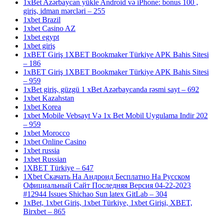
1xBet Azərbaycan yükle Android və iPhone: bonus 100 ,
giriş, idman mərcləri – 255
1xbet Brazil
1xbet Casino AZ
1xbet egypt
1xbet giriş
1xBET Giriş 1XBET Bookmaker Türkiye APK Bahis Sitesi
– 186
1xBET Giriş 1XBET Bookmaker Türkiye APK Bahis Sitesi
– 959
1xBet giriş, güzgü 1 xBet Azərbaycanda rəsmi sayt – 692
1xbet Kazahstan
1xbet Korea
1xbet Mobile Vebsayt Və 1x Bet Mobil Uygulama Indir 202
– 959
1xbet Morocco
1xbet Online Casino
1xbet russia
1xbet Russian
1XBET Türkiye – 647
1Xbet Скачать На Андроид Бесплатно На Русском
Официальный Сайт Последняя Версия 04-22-2023
#12944 Issues Shichao Sun latex GitLab – 304
1xBet, 1xbet Giriş, 1xbet Türkiye, 1xbet Girişi, XBET,
Birxbet – 865