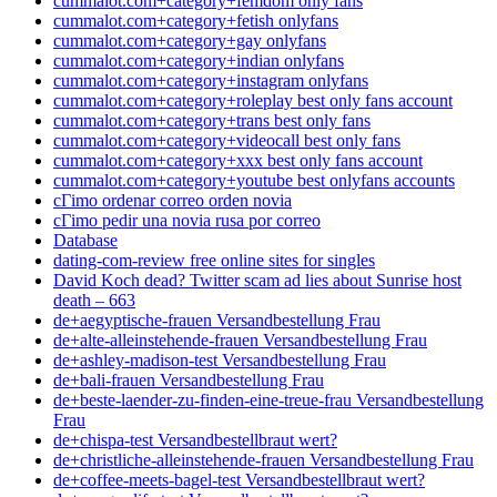
cummalot.com+category+femdom only fans
cummalot.com+category+fetish onlyfans
cummalot.com+category+gay onlyfans
cummalot.com+category+indian onlyfans
cummalot.com+category+instagram onlyfans
cummalot.com+category+roleplay best only fans account
cummalot.com+category+trans best only fans
cummalot.com+category+videocall best only fans
cummalot.com+category+xxx best only fans account
cummalot.com+category+youtube best onlyfans accounts
cГіmo ordenar correo orden novia
cГіmo pedir una novia rusa por correo
Database
dating-com-review free online sites for singles
David Koch dead? Twitter scam ad lies about Sunrise host
death – 663
de+aegyptische-frauen Versandbestellung Frau
de+alte-alleinstehende-frauen Versandbestellung Frau
de+ashley-madison-test Versandbestellung Frau
de+bali-frauen Versandbestellung Frau
de+beste-laender-zu-finden-eine-treue-frau Versandbestellung
Frau
de+chispa-test Versandbestellbraut wert?
de+christliche-alleinstehende-frauen Versandbestellung Frau
de+coffee-meets-bagel-test Versandbestellbraut wert?