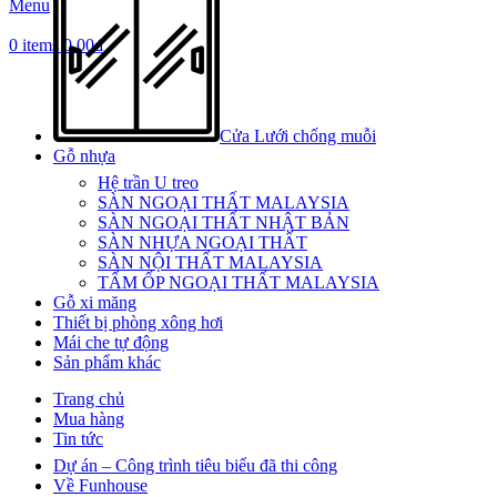
Menu
0
items
0.00
₫
Cửa Lưới chống muỗi
Gỗ nhựa
Hệ trần U treo
SÀN NGOẠI THẤT MALAYSIA
SÀN NGOẠI THẤT NHẬT BẢN
SÀN NHỰA NGOẠI THẤT
SÀN NỘI THẤT MALAYSIA
TẤM ỐP NGOẠI THẤT MALAYSIA
Gỗ xi măng
Thiết bị phòng xông hơi
Mái che tự động
Sản phẩm khác
Trang chủ
Mua hàng
Tin tức
Dự án – Công trình tiêu biểu đã thi công
Về Funhouse