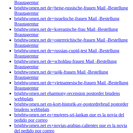
Brautagentur
brightwomen.net de+heise-russische-frauen Mail -Bestellung
Brautagentur
brightwomen.net de+israelische-frauen Mail -Bestellung
Brautagentur
brightwomen.net de+koreanische-frau Mail -Bestellung
Brautagentur
brightwomen.net de+osterreichische-frauen Mail -Bestellung
Brautagentur
brightwomen.net de+russian-cupid-test Mail -Bestellung
Brautagentur
brightwomen.net de+scholdau-frauen Mail -Bestellung
Brautagentur
brightwomen.net de+tajik-frauen Mail -Bestellung
Brautagentur
brightwomen.net de+vietnamesische-frauen Mail -Bestellung
Brautagentur
brightwomen.net eharmony-recension postorder brudens
webbplats
brightwomen.net en-kort-historik-av-postordrebrud postorder
brudens webbplats
brightwomen.net es+mujeres-sri-lankan que es la novia del
pedido por correo
brightwomen.net es+novias-arabias-calientes que es la novia
del pedido por correo