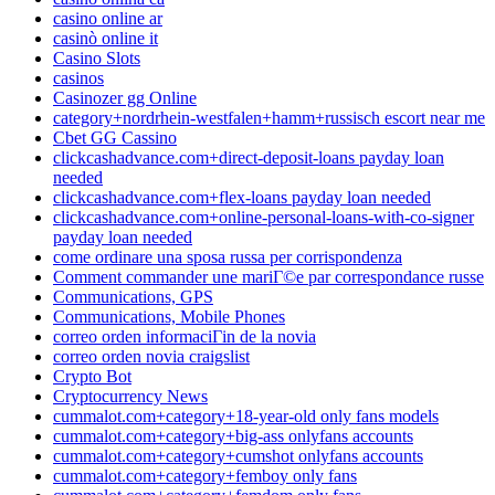
casino online ar
casinò online it
Casino Slots
casinos
Casinozer gg Online
category+nordrhein-westfalen+hamm+russisch escort near me
Cbet GG Cassino
clickcashadvance.com+direct-deposit-loans payday loan
needed
clickcashadvance.com+flex-loans payday loan needed
clickcashadvance.com+online-personal-loans-with-co-signer
payday loan needed
come ordinare una sposa russa per corrispondenza
Comment commander une mariГ©e par correspondance russe
Communications, GPS
Communications, Mobile Phones
correo orden informaciГіn de la novia
correo orden novia craigslist
Crypto Bot
Cryptocurrency News
cummalot.com+category+18-year-old only fans models
cummalot.com+category+big-ass onlyfans accounts
cummalot.com+category+cumshot onlyfans accounts
cummalot.com+category+femboy only fans