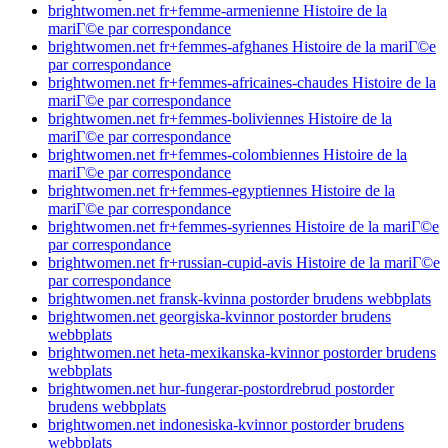
brightwomen.net fr+femme-armenienne Histoire de la
mariГ©e par correspondance
brightwomen.net fr+femmes-afghanes Histoire de la mariГ©e
par correspondance
brightwomen.net fr+femmes-africaines-chaudes Histoire de la
mariГ©e par correspondance
brightwomen.net fr+femmes-boliviennes Histoire de la
mariГ©e par correspondance
brightwomen.net fr+femmes-colombiennes Histoire de la
mariГ©e par correspondance
brightwomen.net fr+femmes-egyptiennes Histoire de la
mariГ©e par correspondance
brightwomen.net fr+femmes-syriennes Histoire de la mariГ©e
par correspondance
brightwomen.net fr+russian-cupid-avis Histoire de la mariГ©e
par correspondance
brightwomen.net fransk-kvinna postorder brudens webbplats
brightwomen.net georgiska-kvinnor postorder brudens
webbplats
brightwomen.net heta-mexikanska-kvinnor postorder brudens
webbplats
brightwomen.net hur-fungerar-postordrebrud postorder
brudens webbplats
brightwomen.net indonesiska-kvinnor postorder brudens
webbplats