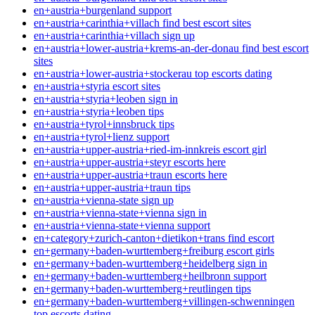
en+austria+burgenland support
en+austria+carinthia+villach find best escort sites
en+austria+carinthia+villach sign up
en+austria+lower-austria+krems-an-der-donau find best escort
sites
en+austria+lower-austria+stockerau top escorts dating
en+austria+styria escort sites
en+austria+styria+leoben sign in
en+austria+styria+leoben tips
en+austria+tyrol+innsbruck tips
en+austria+tyrol+lienz support
en+austria+upper-austria+ried-im-innkreis escort girl
en+austria+upper-austria+steyr escorts here
en+austria+upper-austria+traun escorts here
en+austria+upper-austria+traun tips
en+austria+vienna-state sign up
en+austria+vienna-state+vienna sign in
en+austria+vienna-state+vienna support
en+category+zurich-canton+dietikon+trans find escort
en+germany+baden-wurttemberg+freiburg escort girls
en+germany+baden-wurttemberg+heidelberg sign in
en+germany+baden-wurttemberg+heilbronn support
en+germany+baden-wurttemberg+reutlingen tips
en+germany+baden-wurttemberg+villingen-schwenningen
top escorts dating