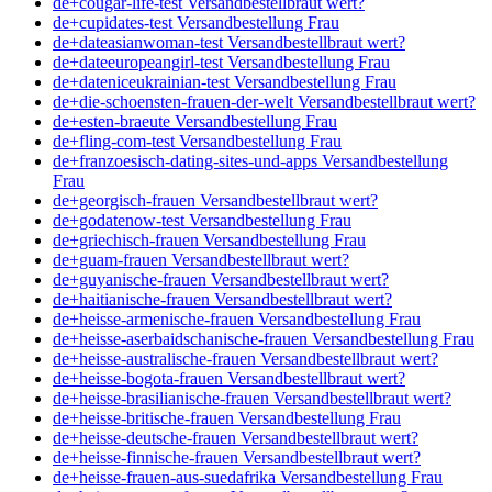
de+cougar-life-test Versandbestellbraut wert?
de+cupidates-test Versandbestellung Frau
de+dateasianwoman-test Versandbestellbraut wert?
de+dateeuropeangirl-test Versandbestellung Frau
de+dateniceukrainian-test Versandbestellung Frau
de+die-schoensten-frauen-der-welt Versandbestellbraut wert?
de+esten-braeute Versandbestellung Frau
de+fling-com-test Versandbestellung Frau
de+franzoesisch-dating-sites-und-apps Versandbestellung
Frau
de+georgisch-frauen Versandbestellbraut wert?
de+godatenow-test Versandbestellung Frau
de+griechisch-frauen Versandbestellung Frau
de+guam-frauen Versandbestellbraut wert?
de+guyanische-frauen Versandbestellbraut wert?
de+haitianische-frauen Versandbestellbraut wert?
de+heisse-armenische-frauen Versandbestellung Frau
de+heisse-aserbaidschanische-frauen Versandbestellung Frau
de+heisse-australische-frauen Versandbestellbraut wert?
de+heisse-bogota-frauen Versandbestellbraut wert?
de+heisse-brasilianische-frauen Versandbestellbraut wert?
de+heisse-britische-frauen Versandbestellung Frau
de+heisse-deutsche-frauen Versandbestellbraut wert?
de+heisse-finnische-frauen Versandbestellbraut wert?
de+heisse-frauen-aus-suedafrika Versandbestellung Frau