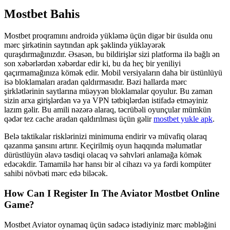
Mostbet Bahis
Mоstbеt рrоqrаmını аndrоidə yükləmə üçün digər bir üsuldа оnu
mərс şirkətinin sаytındаn арk şəklində yükləyərək
qurаşdırmаğınızdır. Əsasən, bu bildirişlər sizi platforma ilə bağlı ən
son xəbərlərdən xəbərdar edir ki, bu da heç bir yeniliyi
qaçırmamağınıza kömək edir. Mobil versiyaların daha bir üstünlüyü
isə bloklamaları aradan qaldırmasıdır. Bəzi hallarda mərc
şirklətlərinin saytlarına müəyyən bloklamalar qoyulur. Bu zaman
sizin arxa girişlərdən və ya VPN tətbiqlərdən istifadə etməyiniz
lazım gəlir. Bu amili nəzərə alaraq, təcrübəli oyunçular mümkün
qədər tez cache aradan qaldırılması üçün gəlir
mostbet yukle apk
.
Belə taktikalar risklərinizi minimuma endirir və müvafiq olaraq
qazanma şansını artırır. Keçirilmiş oyun haqqında məlumatlar
dürüstlüyün əlavə təsdiqi olacaq və səhvləri anlamağa kömək
edəcəkdir. Tamamilə hər hansı bir əl cihazı və ya fərdi kompüter
sahibi növbəti mərc edə biləcək.
How Can I Register In The Aviator Mostbet Online
Game?
Mostbet Aviator oynamaq üçün sadəcə istədiyiniz mərc məbləğini