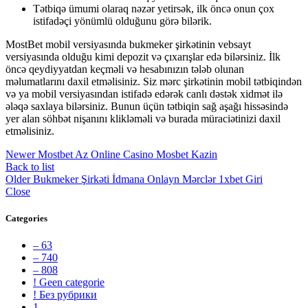
Tətbiqə ümumi olaraq nəzər yetirsək, ilk öncə onun çox
istifadəçi yönümlü olduğunu görə bilərik.
MostBet mobil versiyasında bukmeker şirkətinin vebsayt
versiyasında olduğu kimi depozit və çıxarışlar edə bilərsiniz. İlk
öncə qeydiyyatdan keçməli və hesabınızın tələb olunan
məlumatlarını daxil etməlisiniz. Siz mərc şirkətinin mobil tətbiqindən
və ya mobil versiyasından istifadə edərək canlı dəstək xidmət ilə
ələqə saxlaya bilərsiniz. Bunun üçün tətbiqin sağ aşağı hissəsində
yer alan söhbət nişanını klikləməli və burada müraciətinizi daxil
etməlisiniz.
Newer
Mostbet Az Online Casino Mosbet Kazin
Back to list
Older
Bukmeker Şirkəti İdmana Onlayn Mərclər 1xbet Giri
Close
Categories
– 63
– 740
– 808
! Geen categorie
! Без рубрики
1