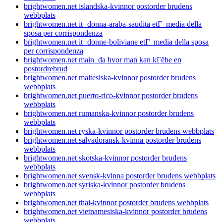
brightwomen.net islandska-kvinnor postorder brudens
webbplats
brightwomen.net it+donna-araba-saudita etГ media della
sposa per corrispondenza
brightwomen.net it+donne-boliviane etГ media della sposa
per corrispondenza
brightwomen.net main_da hvor man kan kГёbe en
postordrebrud
brightwomen.net maltesiska-kvinnor postorder brudens
webbplats
brightwomen.net puerto-rico-kvinnor postorder brudens
webbplats
brightwomen.net rumanska-kvinnor postorder brudens
webbplats
brightwomen.net ryska-kvinnor postorder brudens webbplats
brightwomen.net salvadoransk-kvinna postorder brudens
webbplats
brightwomen.net skotska-kvinnor postorder brudens
webbplats
brightwomen.net svensk-kvinna postorder brudens webbplats
brightwomen.net syriska-kvinnor postorder brudens
webbplats
brightwomen.net thai-kvinnor postorder brudens webbplats
brightwomen.net vietnamesiska-kvinnor postorder brudens
webbplats