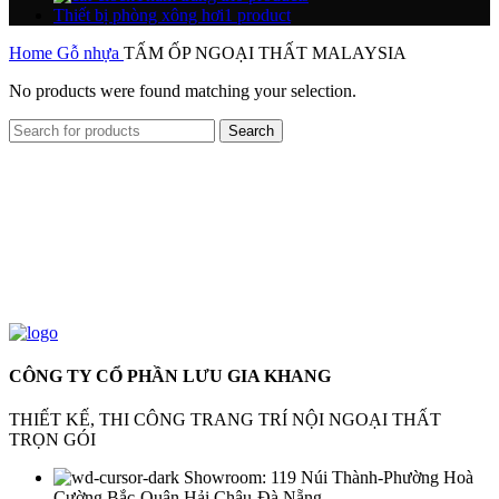
Thiết bị phòng xông hơi
1 product
Home
Gỗ nhựa
TẤM ỐP NGOẠI THẤT MALAYSIA
No products were found matching your selection.
Search
CÔNG TY CỔ PHẦN LƯU GIA KHANG
THIẾT KẾ, THI CÔNG TRANG TRÍ NỘI NGOẠI THẤT
TRỌN GÓI
Showroom: 119 Núi Thành-Phường Hoà
Cường Bắc-Quận Hải Châu-Đà Nẵng.