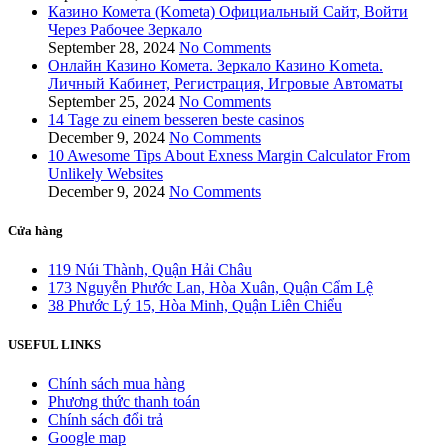
Казино Комета (Kometa) Официальный Сайт, Войти
Через Рабочее Зеркало
September 28, 2024
No Comments
Онлайн Казино Комета. Зеркало Казино Kometa.
Личный Кабинет, Регистрация, Игровые Автоматы
September 25, 2024
No Comments
14 Tage zu einem besseren beste casinos
December 9, 2024
No Comments
10 Awesome Tips About Exness Margin Calculator From
Unlikely Websites
December 9, 2024
No Comments
Cửa hàng
119 Núi Thành, Quận Hải Châu
173 Nguyễn Phước Lan, Hòa Xuân, Quận Cẩm Lệ
38 Phước Lý 15, Hòa Minh, Quận Liên Chiểu
USEFUL LINKS
Chính sách mua hàng
Phương thức thanh toán
Chính sách đổi trả
Google map