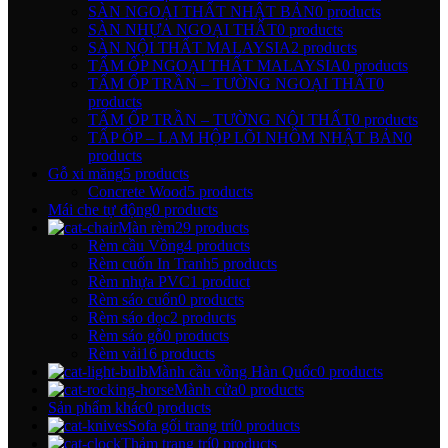
SÀN NGOẠI THẤT NHẬT BẢN
0 products
SÀN NHỰA NGOẠI THẤT
0 products
SÀN NỘI THẤT MALAYSIA
2 products
TẤM ỐP NGOẠI THẤT MALAYSIA
0 products
TẤM ỐP TRẦN – TƯỜNG NGOẠI THẤT
0
products
TẤM ỐP TRẦN – TƯỜNG NỘI THẤT
0 products
TẤP ỐP – LAM HỘP LÕI NHÔM NHẬT BẢN
0
products
Gỗ xi măng
5 products
Concrete Wood
5 products
Mái che tự động
0 products
Màn rèm
29 products
Rèm cầu Vồng
4 products
Rèm cuốn In Tranh
5 products
Rèm nhựa PVC
1 product
Rèm sáo cuốn
0 products
Rèm sáo dọc
2 products
Rèm sáo gỗ
0 products
Rèm vải
16 products
Mành cầu vồng Hàn Quốc
0 products
Mành cửa
0 products
Sản phẩm khác
0 products
Sofa gối trang trí
0 products
Thảm trang trí
0 products