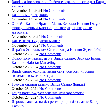
Banda casino зеркало – Рабочие зеркало на сегодня Банда
казино
November 14, 2024
No Comments
Казино Банда зеркало
November 14, 2024
No Comments
Онлайн Казино Драгон Мани. Зеркало Казино Dragon
Money. Личный Кабинет, Регистрация, Игровые
Автоматы
November 8, 2024
No Comments
Как Выиграть Драгон Мани?
November 8, 2024
No Comments
Играй в Уникальном Стиле: Банда Казино Ждет Тебя!
October 23, 2024
No Comments
Обзор популярных игр в Banda Casino: Зеркало Банда
Казино | Halostar Marketing
October 23, 2024
No Comments
Banda casino официальный сайт: бонусы, игровые
автоматы в казино Банда
October 23, 2024
No Comments
Бонусы онлайн казино Banda Casino (Банда)
October 23, 2024
No Comments
Банда казино – развлечение или заработок?
October 23, 2024
No Comments
Игровые автоматы без регистрации бесплатно Банда
Казино