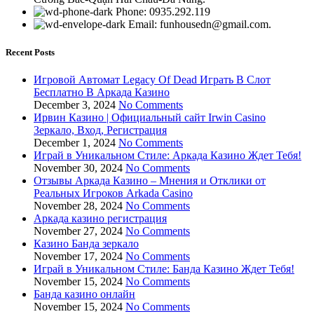
Phone: 0935.292.119
Email: funhousedn@gmail.com.
Recent Posts
Игровой Автомат Legacy Of Dead Играть В Слот
Бесплатно В Аркада Казино
December 3, 2024
No Comments
Ирвин Казино | Официальный сайт Irwin Casino
Зеркало, Вход, Регистрация
December 1, 2024
No Comments
Играй в Уникальном Стиле: Аркада Казино Ждет Тебя!
November 30, 2024
No Comments
Отзывы Аркада Казино – Мнения и Отклики от
Реальных Игроков Arkada Casino
November 28, 2024
No Comments
Аркада казино регистрация
November 27, 2024
No Comments
Казино Банда зеркало
November 17, 2024
No Comments
Играй в Уникальном Стиле: Банда Казино Ждет Тебя!
November 15, 2024
No Comments
Банда казино онлайн
November 15, 2024
No Comments