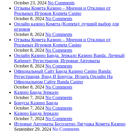
October 23, 2024
No Comments
Отзывы Комета Казино – Мнения и Отклики от
Реальных Игроков Kometa Casino
October 8, 2024
No Comments
Онлайн казино Комета (Kometa): лучший выбор для
игроков
October 8, 2024
No Comments
Отзывы Комета Казино – Мнения и Отклики от
Реальных Игроков Kometa Casino
October 8, 2024
No Comments
Онлайн Казино Банда. Зеркало Казино Banda. Личный
Кабинет, Регистрация, Игровые Автоматы
October 8, 2024
No Comments
Официальный Сайт Банда Казино Casino Banda:
Регистрация, Вход И Бонусы ️ Играть Онлайн На
Официальном Сайте Banda Casino
October 8, 2024
No Comments
Казино Банда Зеркало
October 7, 2024
No Comments
Бонусы Казино Банда
October 7, 2024
No Comments
Казино Банда Зеркало
October 7, 2024
No Comments
Игровые Автоматы Бесплатно Лягушка Комета Казино
September 29, 2024
No Comments