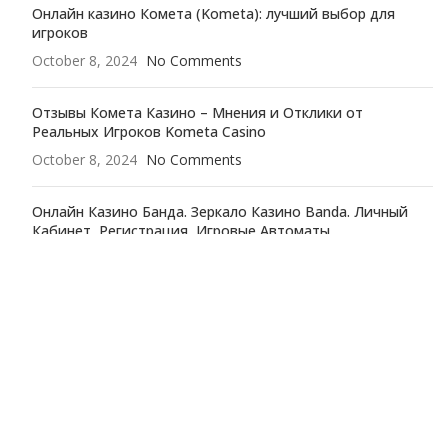
Онлайн казино Комета (Kometa): лучший выбор для
игроков
October 8, 2024
No Comments
Отзывы Комета Казино – Мнения и Отклики от
Реальных Игроков Kometa Casino
October 8, 2024
No Comments
Онлайн Казино Банда. Зеркало Казино Banda. Личный
Кабинет, Регистрация, Игровые Автоматы
October 8, 2024
No Comments
Официальный Сайт Банда Казино Casino Banda:
Регистрация, Вход И Бонусы ️ Играть Онлайн На
Официальном Сайте Banda Casino
October 8, 2024
No Comments
Казино Банда Зеркало