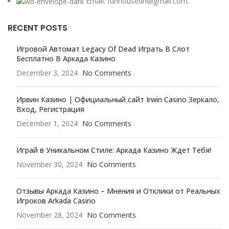
Email: funhousedn@gmail.com.
RECENT POSTS
Игровой Автомат Legacy Of Dead Играть В Слот
Бесплатно В Аркада Казино
December 3, 2024
No Comments
Ирвин Казино | Официальный сайт Irwin Casino Зеркало,
Вход, Регистрация
December 1, 2024
No Comments
Играй в Уникальном Стиле: Аркада Казино Ждет Тебя!
November 30, 2024
No Comments
Отзывы Аркада Казино – Мнения и Отклики от Реальных
Игроков Arkada Casino
November 28, 2024
No Comments