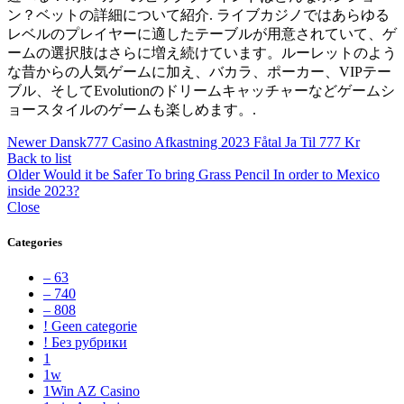
ン？ベットの詳細について紹介. ライブカジノではあらゆる
レベルのプレイヤーに適したテーブルが用意されていて、ゲ
ームの選択肢はさらに増え続けています。ルーレットのよう
な昔からの人気ゲームに加え、バカラ、ポーカー、VIPテー
ブル、そしてEvolutionのドリームキャッチャーなどゲームシ
ョースタイルのゲームも楽しめます。.
Newer
Dansk777 Casino Afkastning 2023 Fåtal Ja Til 777 Kr
Back to list
Older
Would it be Safer To bring Grass Pencil In order to Mexico
inside 2023?
Close
Categories
– 63
– 740
– 808
! Geen categorie
! Без рубрики
1
1w
1Win AZ Casino