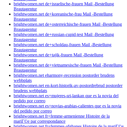
brightwomen.net de+israelische-frauen Mail -Bestellung
Brautagentur
brightwomen.net de+koreanische-frau Mail -Bestellung
Brautagentur
brightwomen.net de+osterreichische-frauen Mail -Bestellung
Brautagentur
brightwomen.net de+russian-cupid-test Mail -Bestellung
Brautagentur
brightwomen.net de+scholdau-frauen Mail -Bestellung
Brautagentur
brightwomen.net de+tajik-frauen Mail -Bestellung
Brautagentur
brightwomen.net de+vietnamesische-frauen Mail -Bestellung
Brautagentur
brightwomen.net eharmony-recension postorder brudens
webbplats
brightwomen.net en-kort-historik-av-postordrebrud postorder
brudens webbplats
brightwomen.net es+mujeres-sri-lankan que es la novia del
pedido por correo
brightwomen.net es+novias-arabias-calientes que es la novia
del pedido por correo
brightwomen.net fr+femme-armenienne Histoire de la
mariГ©e par correspondance
brightwomen.net fr+femmes-afghanes Histoire de la mariГ©e