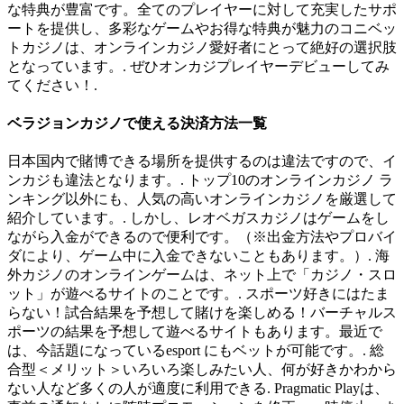
な特典が豊富です。全てのプレイヤーに対して充実したサポ
ートを提供し、多彩なゲームやお得な特典が魅力のコニベッ
トカジノは、オンラインカジノ愛好者にとって絶好の選択肢
となっています。. ぜひオンカジプレイヤーデビューしてみ
てください！.
ベラジョンカジノで使える決済方法一覧
日本国内で賭博できる場所を提供するのは違法ですので、イ
ンカジも違法となります。. トップ10のオンラインカジノ ラ
ンキング以外にも、人気の高いオンラインカジノを厳選して
紹介しています。. しかし、レオベガスカジノはゲームをし
ながら入金ができるので便利です。（※出金方法やプロバイ
ダにより、ゲーム中に入金できないこともあります。）. 海
外カジノのオンラインゲームは、ネット上で「カジノ・スロ
ット」が遊べるサイトのことです。. スポーツ好きにはたま
らない！試合結果を予想して賭けを楽しめる！バーチャルス
ポーツの結果を予想して遊べるサイトもあります。最近で
は、今話題になっているesport にもベットが可能です。. 総
合型＜メリット＞いろいろ楽しみたい人、何が好きかわから
ない人など多くの人が適度に利用できる. Pragmatic Playは、