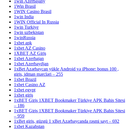
1win Azerbajany
1Win Brasil
1WIN Casino Brasil
1win India
1WIN Official In Russia
1win Turkiye
1win uzbekistan
1winRussia
1xbet apk
1xbet AZ Casino
1XBET AZ Giriş
1xbet Azerbajan
1xbet Azerbaydjan
1xBet Azərbaycan yükle Android və iPhone: bonus 100 ,
giriş, idman mərcləri – 255
1xbet Brazil
1xbet Casino AZ
1xbet egypt
1xbet giriş
1xBET Giriş 1XBET Bookmaker Türkiye APK Bahis Sitesi
– 186
1xBET Giriş 1XBET Bookmaker Türkiye APK Bahis Sitesi
– 959
1xBet giriş, güzgü 1 xBet Azərbaycanda rəsmi sayt – 692
1xbet Kazahstan