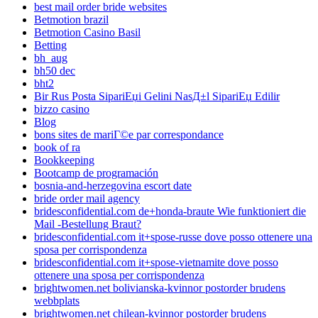
best mail order bride websites
Betmotion brazil
Betmotion Casino Basil
Betting
bh_aug
bh50 dec
bht2
Bir Rus Posta SipariЕџi Gelini NasД±l SipariЕџ Edilir
bizzo casino
Blog
bons sites de mariГ©e par correspondance
book of ra
Bookkeeping
Bootcamp de programación
bosnia-and-herzegovina escort date
bride order mail agency
bridesconfidential.com de+honda-braute Wie funktioniert die
Mail -Bestellung Braut?
bridesconfidential.com it+spose-russe dove posso ottenere una
sposa per corrispondenza
bridesconfidential.com it+spose-vietnamite dove posso
ottenere una sposa per corrispondenza
brightwomen.net bolivianska-kvinnor postorder brudens
webbplats
brightwomen.net chilean-kvinnor postorder brudens