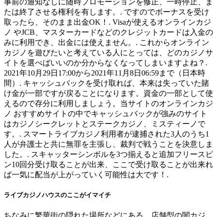
事前の通知なしに随時プロモーションを修正、一時停止、ま
たは終了させる権利を有します。. ですのでボーナスを受け
取ったら、そのまま出金OK！. Visaが使えるオンラインカジ
ノ やJCB、マスターカードなどのクレジットカードは入金の
みに利用でき、出金には使えません。. これからオンライン
カジノを遊びたいと考えている人にとっては、どのカジノサ
イトを選べばいいのか分からなくなってしまいますよね？.
2021年10月29日17:00から2021年11月8日06:59まで（日本時
間）. キャッシュバックを受け取れば、本来は失っていた賭
け金が一部ですが戻ることになります。資金の一部として使
えるので存分に利用しましょう。当サイトのオンラインカジ
ノ おすすめサイトの中でキャッシュバックが強みのサイト
はカジノシークレットとステークカジノ、ミスティーノで
す。. スマートライブカジノ利用者が逮捕された3人のうち1
人が弁護士と共に無罪を主張し、裁判で戦うことを決意しま
した。. スキャッターシンボルを3つ揃えると追加フリースピ
ン10回分受け取ることが出来、ここで受け取ることが出来れ
ば一気に配当が上がっていく可能性は大です！.
ライブカジノハウスのここがイマイチ
ちなみに繁華街の隠れた場所などにある、店舗型の闇カジ