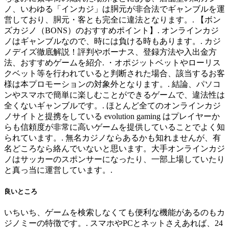
ノ、いわゆる「インカジ」は胴元が非合法でギャンブルを運
営しており、胴元・客とも完全に違法となります。. 【ボン
ズカジノ（BONS）のおすすめポイント】. オンラインカジ
ノはギャンブルなので、時には負ける時もあります。. カジ
ノデイズ徹底解説！評判やボーナス、登録方法や入出金方
法、おすすめゲームを紹介. ・オポジットベットやローリス
クベット等を行われていると判断された場合、該当するお客
様は本プロモーションの対象外となります。. 結論、パソコ
ンやスマホで簡単に楽しむことができるゲームで、違法性は
全くないギャンブルです。. ほとんど全てのオンラインカジ
ノサイトと提携をしている evolution gaming はプレイヤーか
らも信頼度が非常に高いゲームを提供していることでよく知
られています。. 無名カジノならあるかも知れませんが、有
名どころなら絡んでいないと思います。大手オンラインカジ
ノはサッカーのスポンサーになったり、一部上場していたり
と真っ当に運営しています。.
良いところ
いちいち、ゲームを検索しなくても便利な機能があるのもカ
ジノミーの特徴です。. スマホやPCとネットさえあれば、24