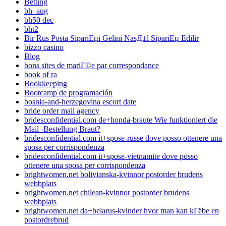
Betting
bh_aug
bh50 dec
bht2
Bir Rus Posta SipariЕџi Gelini NasД±l SipariЕџ Edilir
bizzo casino
Blog
bons sites de mariГ©e par correspondance
book of ra
Bookkeeping
Bootcamp de programación
bosnia-and-herzegovina escort date
bride order mail agency
bridesconfidential.com de+honda-braute Wie funktioniert die
Mail -Bestellung Braut?
bridesconfidential.com it+spose-russe dove posso ottenere una
sposa per corrispondenza
bridesconfidential.com it+spose-vietnamite dove posso
ottenere una sposa per corrispondenza
brightwomen.net bolivianska-kvinnor postorder brudens
webbplats
brightwomen.net chilean-kvinnor postorder brudens
webbplats
brightwomen.net da+belarus-kvinder hvor man kan kГёbe en
postordrebrud