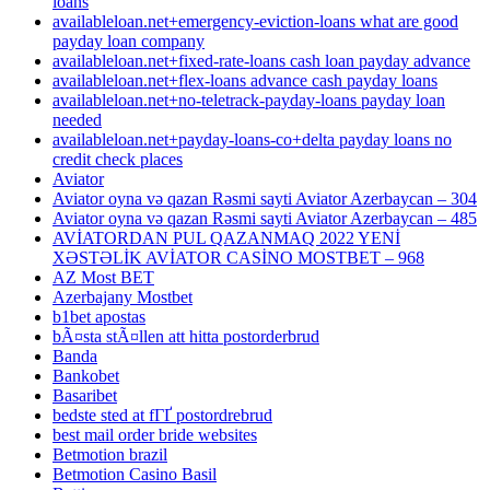
loans
availableloan.net+emergency-eviction-loans what are good
payday loan company
availableloan.net+fixed-rate-loans cash loan payday advance
availableloan.net+flex-loans advance cash payday loans
availableloan.net+no-teletrack-payday-loans payday loan
needed
availableloan.net+payday-loans-co+delta payday loans no
credit check places
Aviator
Aviator oyna və qazan Rəsmi sayti Aviator Azerbaycan – 304
Aviator oyna və qazan Rəsmi sayti Aviator Azerbaycan – 485
AVİATORDAN PUL QAZANMAQ 2022 YENİ
XƏSTƏLİK AVİATOR CASİNO MOSTBET – 968
AZ Most BET
Azerbajany Mostbet
b1bet apostas
bÃ¤sta stÃ¤llen att hitta postorderbrud
Banda
Bankobet
Basaribet
bedste sted at fГҐ postordrebrud
best mail order bride websites
Betmotion brazil
Betmotion Casino Basil