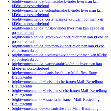
brightwomen.net da+burmesiske-kvinder hvor man kan
kГёbe en postordrebrud
brightwomen.net da+colombianske-kvinder hvor man kan
kГёbe en postordrebrud
brightwomen.net da+costa-ricanske-kvinder hvor man kan
kГёbe en postordrebrud
brightwomen.net da+finsk-kvinder hvor man kan kГёbe en
postordrebrud
brightwomen.net da+graeske-kvinder hvor man kan kГёbe en
postordrebrud
brightwomen.net da+turkmen-kvinder hvor man kan kГёbe
en postordrebrud
brightwomen.net da+ukrainske-kvinder hvor man kan kГёbe
en postordrebrud
brightwomen.net da+varme-arabiske-brude hvor man kan
kГёbe en postordrebrud
brightwomen.net de+danische-frauen Mail -Bestellung
Brautagentur
brightwomen.net de+heise-irische-frauen Mail -Bestellung
Brautagentur
brightwomen.net de+heise-russische-frauen Mail -Bestellung
Brautagentur
brightwomen.net de+israelische-frauen Mail -Bestellung
Brautagentur
brightwomen.net de+koreanische-frau Mail -Bestellung