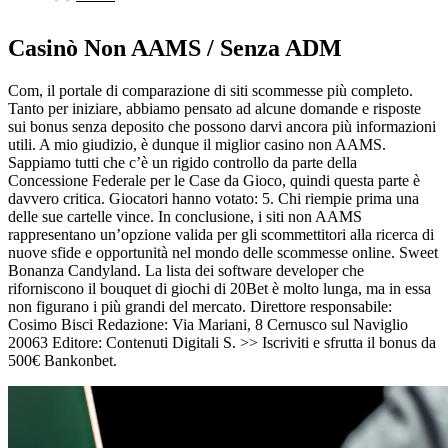
Casinò Non AAMS / Senza ADM
Com, il portale di comparazione di siti scommesse più completo.
Tanto per iniziare, abbiamo pensato ad alcune domande e risposte
sui bonus senza deposito che possono darvi ancora più informazioni
utili. A mio giudizio, è dunque il miglior casino non AAMS.
Sappiamo tutti che c’è un rigido controllo da parte della
Concessione Federale per le Case da Gioco, quindi questa parte è
davvero critica. Giocatori hanno votato: 5. Chi riempie prima una
delle sue cartelle vince. In conclusione, i siti non AAMS
rappresentano un’opzione valida per gli scommettitori alla ricerca di
nuove sfide e opportunità nel mondo delle scommesse online. Sweet
Bonanza Candyland. La lista dei software developer che
riforniscono il bouquet di giochi di 20Bet è molto lunga, ma in essa
non figurano i più grandi del mercato. Direttore responsabile:
Cosimo Bisci Redazione: Via Mariani, 8 Cernusco sul Naviglio
20063 Editore: Contenuti Digitali S. >> Iscriviti e sfrutta il bonus da
500€ Bankonbet.