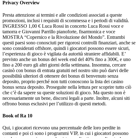
Privacy Overview
Presta attenzione ai termini e alle condizioni associati a queste
promozioni, inclusi i requisiti di scommessa e i periodi di validità.
INGRESSO 1,00 € Luca Rossi in concerto Luca Rossi voce e
tamorra e Giovanni Parrillo pianoforte, fisarmonica e voce
MOSTRA “Copernico e la Rivoluzione del Mondo”. Entrambi
questi paesi sono conosciuti per rigorosi controlli finanziari, anche se
sono considerati offshore, quindi i giocatori possono essere sicuri,
l’esperienza di gioco è vigilata da autorità straniere affidabili. E’
previsto anche un bonus del week end del 40% fino a 300€, e uno
fino a 200 euro gli altri giorni della settimana. Insomma, cercare
casinò con bonus di entrata gratuiti nel nostro sito può darvi delle
possibilità ulteriori di ottenere dei bonus di benvenuto senza
deposito, proprio perché non tutti conoscono la lista dei casino
bonus senza deposito. Proseguite nella lettura per scoprire tutto ciò
che c’è da sapere su queste soluzioni di gioco. Ma questo non è
necessariamente un bene, discorsi legali a parte. Inoltre, alcuni siti
offrono bonus esclusivi per l’utilizzo di questi metodi.
Book of Ra 10
Qui, i giocatori ricevono una percentuale delle loro perdite in
contanti e poi ci sono i programmi VIP, in cui i giocatori possono