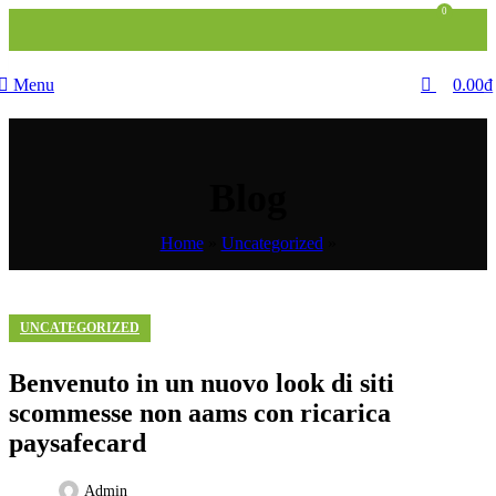
0
16
DEC
Menu
0.00
₫
Blog
Home
»
Uncategorized
»
UNCATEGORIZED
Benvenuto in un nuovo look di siti
scommesse non aams con ricarica
paysafecard
Admin