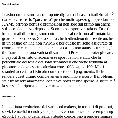
Servizi online
I casinò online sono la controparte digitale dei casinò tradizionali. È
corretto chiamarlo “pacchetto” perché molto spesso gli operatori non
AAMS offrono bonus e promozioni non solo sul primo ma anche
sul secondo e terzo deposito. Scommesse sportive stakers. Due di
loro, armati di pistole, sono entrati nella sala e hanno affrontato la
guardia di sicurezza. Sono sicuro che ti attenderai di trovarle anche
in un casinò on line non AAMS e per questo mi sono assicurato di
controllare che i siti della nostra lista casino non aams sicuri e legali
ti offrano una buona varietà di varianti di Poker a cui poter giocare.
Il payout di un sito di scommesse sportive non è altro che la
percentuale del totale dei soldi scommessi che viene restituita al
giocatore e deve essere calcolata con: 100/lavagna 100. Molti siti
stranieri accettano i Bitcoin come metodo di pagamento, il che
renderà quest’ultimo completamente anonimo e sicuro. Il problema
sta diventando allarmante, con nove hotel casinò spesso la struttura è
la stessa che riportano di aver trovato cimici dei letti.
Assistenza
La continua evoluzione dei vari bookmakers, in termini di prodotti,
servizi e novità tecnologiche, le nuove scommesse per esempio sugli
eSport, l’avvento della realtà virtuale concorrono a rendere sempre