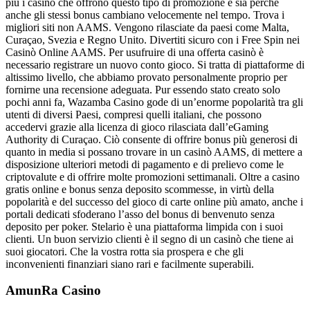
più i casinò che offrono questo tipo di promozione e sia perchè
anche gli stessi bonus cambiano velocemente nel tempo. Trova i
migliori siti non AAMS. Vengono rilasciate da paesi come Malta,
Curaçao, Svezia e Regno Unito. Divertiti sicuro con i Free Spin nei
Casinò Online AAMS. Per usufruire di una offerta casinò è
necessario registrare un nuovo conto gioco. Si tratta di piattaforme di
altissimo livello, che abbiamo provato personalmente proprio per
fornirne una recensione adeguata. Pur essendo stato creato solo
pochi anni fa, Wazamba Casino gode di un’enorme popolarità tra gli
utenti di diversi Paesi, compresi quelli italiani, che possono
accedervi grazie alla licenza di gioco rilasciata dall’eGaming
Authority di Curaçao. Ciò consente di offrire bonus più generosi di
quanto in media si possano trovare in un casinò AAMS, di mettere a
disposizione ulteriori metodi di pagamento e di prelievo come le
criptovalute e di offrire molte promozioni settimanali. Oltre a casino
gratis online e bonus senza deposito scommesse, in virtù della
popolarità e del successo del gioco di carte online più amato, anche i
portali dedicati sfoderano l’asso del bonus di benvenuto senza
deposito per poker. Stelario è una piattaforma limpida con i suoi
clienti. Un buon servizio clienti è il segno di un casinò che tiene ai
suoi giocatori. Che la vostra rotta sia prospera e che gli
inconvenienti finanziari siano rari e facilmente superabili.
AmunRa Casino