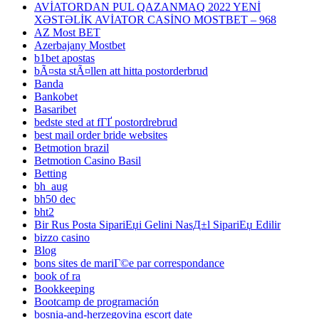
AVİATORDAN PUL QAZANMAQ 2022 YENİ
XƏSTƏLİK AVİATOR CASİNO MOSTBET – 968
AZ Most BET
Azerbajany Mostbet
b1bet apostas
bÃ¤sta stÃ¤llen att hitta postorderbrud
Banda
Bankobet
Basaribet
bedste sted at fГҐ postordrebrud
best mail order bride websites
Betmotion brazil
Betmotion Casino Basil
Betting
bh_aug
bh50 dec
bht2
Bir Rus Posta SipariЕџi Gelini NasД±l SipariЕџ Edilir
bizzo casino
Blog
bons sites de mariГ©e par correspondance
book of ra
Bookkeeping
Bootcamp de programación
bosnia-and-herzegovina escort date