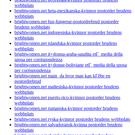
webbplats
brightwomen.net heta-mexikanska-kvinnor postorder brudens
webbplats
brightwomen.net hur-fungerar-postordrebrud postorder
brudens webbplats
brightwomen.net indonesiska-kvinnor postorder brudens
webbplats
brightwomen.net islandska-kvinnor postorder brudens
webbplats
brightwomen.net it+donna-araba-saudita etГ media della
sposa per corrispondenza
brightwomen.net it+donne-boliviane etГ media della sposa
per corrispondenza
brightwomen.net main_da hvor man kan kГёbe en
postordrebrud
brightwomen.net maltesiska-kvinnor postorder brudens
webbplats
brightwomen.net puerto-rico-kvinnor postorder brudens
webbplats
brightwomen.net rumanska-kvinnor postorder brudens
webbplats
brightwomen.net ryska-kvinnor postorder brudens webbplats
brightwomen.net salvadoransk-kvinna postorder brudens
webbplats