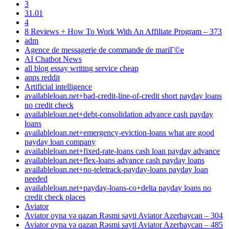
3
31.01
4
8 Reviews + How To Work With An Affiliate Program – 373
adm
Agence de messagerie de commande de mariГ©e
AI Chatbot News
all blog essay writing service cheap
apps reddit
Artificial intelligence
availableloan.net+bad-credit-line-of-credit short payday loans
no credit check
availableloan.net+debt-consolidation advance cash payday
loans
availableloan.net+emergency-eviction-loans what are good
payday loan company
availableloan.net+fixed-rate-loans cash loan payday advance
availableloan.net+flex-loans advance cash payday loans
availableloan.net+no-teletrack-payday-loans payday loan
needed
availableloan.net+payday-loans-co+delta payday loans no
credit check places
Aviator
Aviator oyna və qazan Rəsmi sayti Aviator Azerbaycan – 304
Aviator oyna və qazan Rəsmi sayti Aviator Azerbaycan – 485