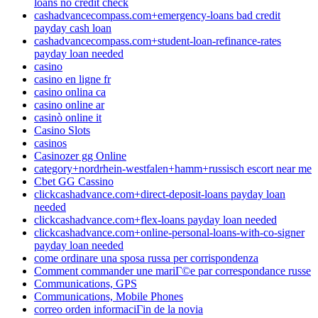
loans no credit check
cashadvancecompass.com+emergency-loans bad credit
payday cash loan
cashadvancecompass.com+student-loan-refinance-rates
payday loan needed
casino
casino en ligne fr
casino onlina ca
casino online ar
casinò online it
Casino Slots
casinos
Casinozer gg Online
category+nordrhein-westfalen+hamm+russisch escort near me
Cbet GG Cassino
clickcashadvance.com+direct-deposit-loans payday loan
needed
clickcashadvance.com+flex-loans payday loan needed
clickcashadvance.com+online-personal-loans-with-co-signer
payday loan needed
come ordinare una sposa russa per corrispondenza
Comment commander une mariГ©e par correspondance russe
Communications, GPS
Communications, Mobile Phones
correo orden informaciГіn de la novia