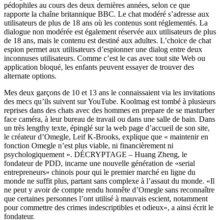
pédophiles au cours des deux dernières années, selon ce que
rapporte la chaîne britannique BBC. Le chat modéré s’adresse aux
utilisateurs de plus de 18 ans où les contenus sont réglementés. La
dialogue non modérée est également réservée aux utilisateurs de plus
de 18 ans, mais le contenu est destiné aux adultes. L’choice de chat
espion permet aux utilisateurs d’espionner une dialog entre deux
inconnuses utilisateurs. Comme c’est le cas avec tout site Web ou
application bloqué, les enfants peuvent essayer de trouver des
alternate options.
Mes deux garçons de 10 et 13 ans le connaissaient via les invitations
des mecs qu’ils suivent sur YouTube. Koolmag est tombé à plusieurs
reprises dans des chats avec des hommes en prepare de se masturber
face caméra, à leur bureau de travail ou dans une salle de bain. Dans
un très lengthy texte, épinglé sur la web page d’accueil de son site,
le créateur d’Omegle, Leif K-Brooks, explique que « maintenir en
fonction Omegle n’est plus viable, ni financièrement ni
psychologiquement ». DÉCRYPTAGE – Huang Zheng, le
fondateur de PDD, incarne une nouvelle génération de «serial
entrepreneurs» chinois pour qui le premier marché en ligne du
monde ne suffit plus, partant sans complexe à l’assaut du monde. «Il
ne peut y avoir de compte rendu honnête d’Omegle sans reconnaître
que certaines personnes l’ont utilisé à mauvais escient, notamment
pour commettre des crimes indescriptibles et odieux», a ainsi écrit le
fondateur.