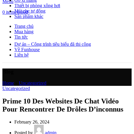
Gỗ xi măng
Menu
Thiết bị phòng xông hơi
Mái che tự động
0
items
0.00
₫
Sản phẩm khác
Trang chủ
Mua hàng
Tin tức
Dự án – Công trình tiêu biểu đã thi công
Về Funhouse
Liên hệ
Blog
Home
»
Uncategorized
»
Uncategorized
Prime 10 Des Websites De Chat Vidéo
Pour Rencontrer De Drôles D’inconnus
February 26, 2024
Posted by
admin