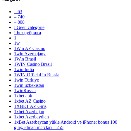
– 63
– 740
– 808
! Geen categorie
! Без рубрики
1
1w
1Win AZ Casino
1win Azerbajany
1Win Brasil
1WIN Casino Brasil
1win India
1WIN Official In Russia
1win Turkiye
1win uzbekistan
1winRussia
1xbet apk
1xbet AZ Casino
1XBET AZ Giriş
1xbet Azerbajan
1xbet Azerbaydjan
1xBet Azərbaycan yükle Android və iPhone: bonus 100 ,
giriş, idman mərcləri – 255