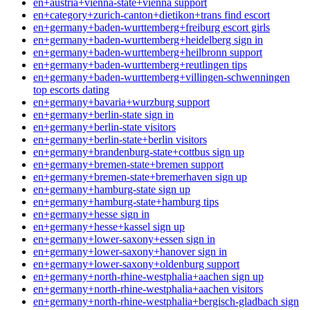
en+austria+vienna-state+vienna support
en+category+zurich-canton+dietikon+trans find escort
en+germany+baden-wurttemberg+freiburg escort girls
en+germany+baden-wurttemberg+heidelberg sign in
en+germany+baden-wurttemberg+heilbronn support
en+germany+baden-wurttemberg+reutlingen tips
en+germany+baden-wurttemberg+villingen-schwenningen
top escorts dating
en+germany+bavaria+wurzburg support
en+germany+berlin-state sign in
en+germany+berlin-state visitors
en+germany+berlin-state+berlin visitors
en+germany+brandenburg-state+cottbus sign up
en+germany+bremen-state+bremen support
en+germany+bremen-state+bremerhaven sign up
en+germany+hamburg-state sign up
en+germany+hamburg-state+hamburg tips
en+germany+hesse sign in
en+germany+hesse+kassel sign up
en+germany+lower-saxony+essen sign in
en+germany+lower-saxony+hanover sign in
en+germany+lower-saxony+oldenburg support
en+germany+north-rhine-westphalia+aachen sign up
en+germany+north-rhine-westphalia+aachen visitors
en+germany+north-rhine-westphalia+bergisch-gladbach sign