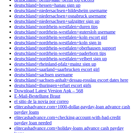
deutschland+hessen+hanau sign up
deutschland+niedersachsen+hildesheim username
deutschland+niedersachsen+osnabruck username
deutschland+niedersachsen+salzgitter sign up
deutschland+nordrhein-westfalen+duren tips
deutschland+nordrhein-westfalen+gutersloh username
deutschland+nordrhein-westfalen+koln escort girl
deutschland+nordrhein-westfalen+koln sign in
deutschland+nordrhein-westfalen+oberhausen support
deutschland+nordrhein-westfalen+paderborn tips
deutschland+nordrhein-westfalen+velbert sign up
deutschland+rheinland-pfalz+mainz sign up
deutschland+saarland+saarbrucken escort girl
deutschland+sachsen username
deutschland+sachsen-anhalt+dessau-rosslau escort dates here
deutschland+thuringen+erfurt escort girls
Download Latest Version Apk – 568
E-Mail-Bestellung Braut
el sitio de la novia por correo
elitecashadvance.com+1000-dollar-payday-loan advance cash
payday loans
elitecashadvance.com+checking-account-with-bad-credit
payday loan needed
elitecashadvance.com+holiday-loans advance cash payday