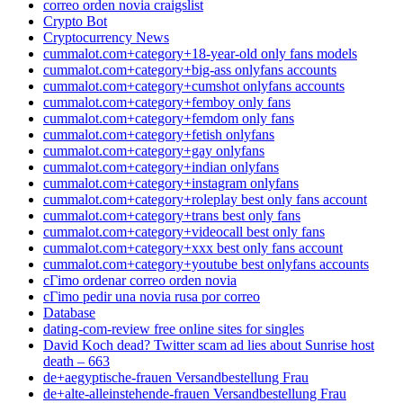
correo orden novia craigslist
Crypto Bot
Cryptocurrency News
cummalot.com+category+18-year-old only fans models
cummalot.com+category+big-ass onlyfans accounts
cummalot.com+category+cumshot onlyfans accounts
cummalot.com+category+femboy only fans
cummalot.com+category+femdom only fans
cummalot.com+category+fetish onlyfans
cummalot.com+category+gay onlyfans
cummalot.com+category+indian onlyfans
cummalot.com+category+instagram onlyfans
cummalot.com+category+roleplay best only fans account
cummalot.com+category+trans best only fans
cummalot.com+category+videocall best only fans
cummalot.com+category+xxx best only fans account
cummalot.com+category+youtube best onlyfans accounts
cГіmo ordenar correo orden novia
cГіmo pedir una novia rusa por correo
Database
dating-com-review free online sites for singles
David Koch dead? Twitter scam ad lies about Sunrise host
death – 663
de+aegyptische-frauen Versandbestellung Frau
de+alte-alleinstehende-frauen Versandbestellung Frau