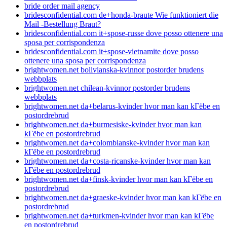
bride order mail agency
bridesconfidential.com de+honda-braute Wie funktioniert die
Mail -Bestellung Braut?
bridesconfidential.com it+spose-russe dove posso ottenere una
sposa per corrispondenza
bridesconfidential.com it+spose-vietnamite dove posso
ottenere una sposa per corrispondenza
brightwomen.net bolivianska-kvinnor postorder brudens
webbplats
brightwomen.net chilean-kvinnor postorder brudens
webbplats
brightwomen.net da+belarus-kvinder hvor man kan kГёbe en
postordrebrud
brightwomen.net da+burmesiske-kvinder hvor man kan
kГёbe en postordrebrud
brightwomen.net da+colombianske-kvinder hvor man kan
kГёbe en postordrebrud
brightwomen.net da+costa-ricanske-kvinder hvor man kan
kГёbe en postordrebrud
brightwomen.net da+finsk-kvinder hvor man kan kГёbe en
postordrebrud
brightwomen.net da+graeske-kvinder hvor man kan kГёbe en
postordrebrud
brightwomen.net da+turkmen-kvinder hvor man kan kГёbe
en postordrebrud