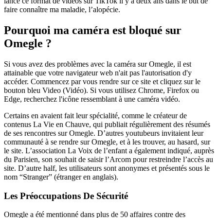
lancé ce format de vidéos sur TikTok il y a deux ans dans le but de
faire connaître ma maladie, l’alopécie.
Pourquoi ma caméra est bloqué sur
Omegle ?
Si vous avez des problèmes avec la caméra sur Omegle, il est
attainable que votre navigateur web n'ait pas l'autorisation d'y
accéder. Commencez par vous rendre sur ce site et cliquez sur le
bouton bleu Video (Vidéo). Si vous utilisez Chrome, Firefox ou
Edge, recherchez l'icône ressemblant à une caméra vidéo.
Certains en avaient fait leur spécialité, comme le créateur de
contenus La Vie en Chauve, qui publiait régulièrement des résumés
de ses rencontres sur Omegle. D’autres youtubeurs invitaient leur
communauté à se rendre sur Omegle, et à les trouver, au hasard, sur
le site. L’association La Voix de l’enfant a également indiqué, auprès
du Parisien, son souhait de saisir l’Arcom pour restreindre l’accès au
site. D’autre half, les utilisateurs sont anonymes et présentés sous le
nom “Stranger” (étranger en anglais).
Les Préoccupations De Sécurité
Omegle a été mentionné dans plus de 50 affaires contre des