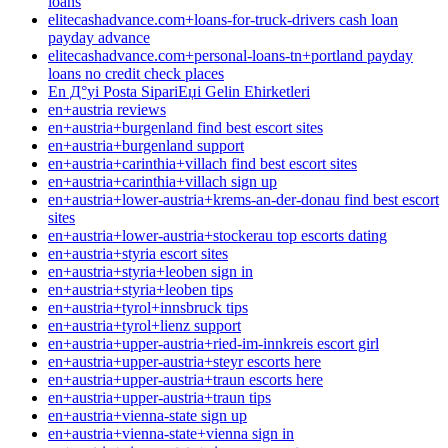
loans
elitecashadvance.com+loans-for-truck-drivers cash loan
payday advance
elitecashadvance.com+personal-loans-tn+portland payday
loans no credit check places
En Д°yi Posta SipariЕџi Gelin Ећirketleri
en+austria reviews
en+austria+burgenland find best escort sites
en+austria+burgenland support
en+austria+carinthia+villach find best escort sites
en+austria+carinthia+villach sign up
en+austria+lower-austria+krems-an-der-donau find best escort
sites
en+austria+lower-austria+stockerau top escorts dating
en+austria+styria escort sites
en+austria+styria+leoben sign in
en+austria+styria+leoben tips
en+austria+tyrol+innsbruck tips
en+austria+tyrol+lienz support
en+austria+upper-austria+ried-im-innkreis escort girl
en+austria+upper-austria+steyr escorts here
en+austria+upper-austria+traun escorts here
en+austria+upper-austria+traun tips
en+austria+vienna-state sign up
en+austria+vienna-state+vienna sign in