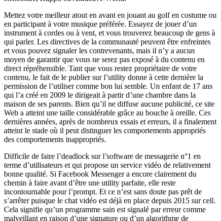
Mettez votre meilleur atout en avant en jouant au golf en costume ou
en participant à votre musique préférée. Essayez de jouer d’un
instrument à cordes ou à vent, et vous trouverez beaucoup de gens à
qui parler. Les directives de la communauté peuvent être enfreintes
et vous pouvez signaler les contrevenants, mais il n’y a aucun
moyen de garantir que vous ne serez pas exposé à du contenu en
direct répréhensible. Tant que vous restez propriétaire de votre
contenu, le fait de le publier sur l’utility donne à cette dernière la
permission de l’utiliser comme bon lui semble. Un enfant de 17 ans
qui l’a créé en 2009 le dirigeait à partir d’une chambre dans la
maison de ses parents. Bien qu’il ne diffuse aucune publicité, ce site
Web a atteint une taille considérable grâce au bouche à oreille. Ces
dernières années, après de nombreux essais et erreurs, il a finalement
atteint le stade où il peut distinguer les comportements appropriés
des comportements inappropriés.
Difficile de faire l’deadlock sur l’software de messagerie n°1 en
terme d’utilisateurs et qui propose un service vidéo de relativement
bonne qualité. Si Facebook Messenger a encore clairement du
chemin à faire avant d’être une utility parfaite, elle reste
incontournable pour l’prompt. Et ce n’est sans doute pas prêt de
s’arrêter puisque le chat vidéo est déjà en place depuis 2015 sur cell.
Cela signifie qu’un programme sain est signalé par erreur comme
malveillant en raison d’une signature ou d’un algorithme de