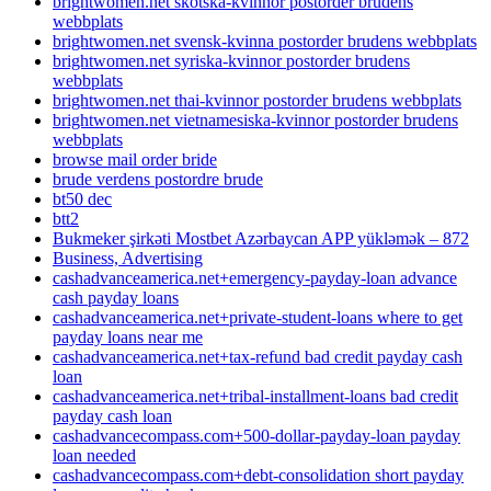
brightwomen.net skotska-kvinnor postorder brudens
webbplats
brightwomen.net svensk-kvinna postorder brudens webbplats
brightwomen.net syriska-kvinnor postorder brudens
webbplats
brightwomen.net thai-kvinnor postorder brudens webbplats
brightwomen.net vietnamesiska-kvinnor postorder brudens
webbplats
browse mail order bride
brude verdens postordre brude
bt50 dec
btt2
Bukmeker şirkəti Mostbet Azərbaycan APP yükləmək – 872
Business, Advertising
cashadvanceamerica.net+emergency-payday-loan advance
cash payday loans
cashadvanceamerica.net+private-student-loans where to get
payday loans near me
cashadvanceamerica.net+tax-refund bad credit payday cash
loan
cashadvanceamerica.net+tribal-installment-loans bad credit
payday cash loan
cashadvancecompass.com+500-dollar-payday-loan payday
loan needed
cashadvancecompass.com+debt-consolidation short payday