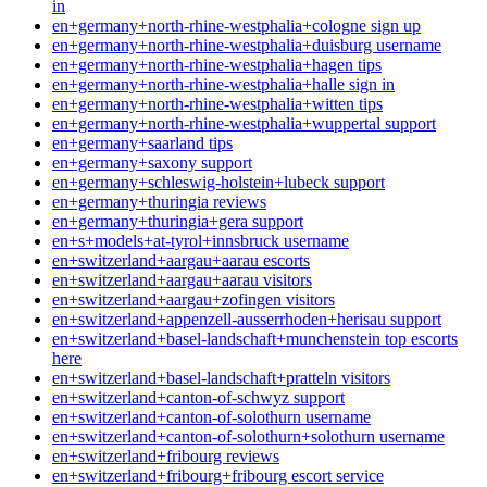
in
en+germany+north-rhine-westphalia+cologne sign up
en+germany+north-rhine-westphalia+duisburg username
en+germany+north-rhine-westphalia+hagen tips
en+germany+north-rhine-westphalia+halle sign in
en+germany+north-rhine-westphalia+witten tips
en+germany+north-rhine-westphalia+wuppertal support
en+germany+saarland tips
en+germany+saxony support
en+germany+schleswig-holstein+lubeck support
en+germany+thuringia reviews
en+germany+thuringia+gera support
en+s+models+at-tyrol+innsbruck username
en+switzerland+aargau+aarau escorts
en+switzerland+aargau+aarau visitors
en+switzerland+aargau+zofingen visitors
en+switzerland+appenzell-ausserrhoden+herisau support
en+switzerland+basel-landschaft+munchenstein top escorts
here
en+switzerland+basel-landschaft+pratteln visitors
en+switzerland+canton-of-schwyz support
en+switzerland+canton-of-solothurn username
en+switzerland+canton-of-solothurn+solothurn username
en+switzerland+fribourg reviews
en+switzerland+fribourg+fribourg escort service