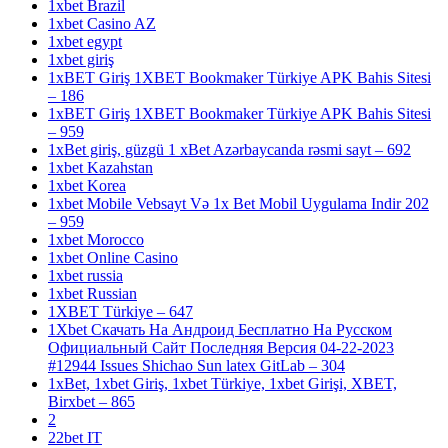
1xbet Brazil
1xbet Casino AZ
1xbet egypt
1xbet giriş
1xBET Giriş 1XBET Bookmaker Türkiye APK Bahis Sitesi
– 186
1xBET Giriş 1XBET Bookmaker Türkiye APK Bahis Sitesi
– 959
1xBet giriş, güzgü 1 xBet Azərbaycanda rəsmi sayt – 692
1xbet Kazahstan
1xbet Korea
1xbet Mobile Vebsayt Və 1x Bet Mobil Uygulama Indir 202
– 959
1xbet Morocco
1xbet Online Casino
1xbet russia
1xbet Russian
1XBET Türkiye – 647
1Xbet Скачать На Андроид Бесплатно На Русском
Официальный Сайт Последняя Версия 04-22-2023
#12944 Issues Shichao Sun latex GitLab – 304
1xBet, 1xbet Giriş, 1xbet Türkiye, 1xbet Girişi, XBET,
Birxbet – 865
2
22bet IT