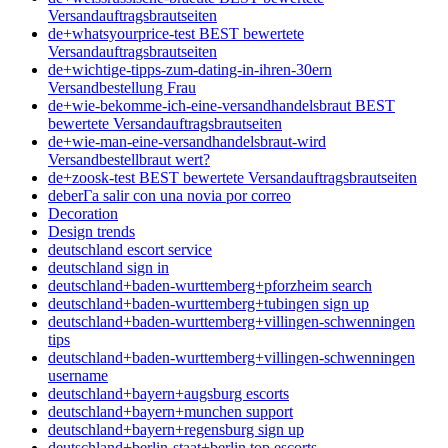
Versandauftragsbrautseiten
de+whatsyourprice-test BEST bewertete
Versandauftragsbrautseiten
de+wichtige-tipps-zum-dating-in-ihren-30ern
Versandbestellung Frau
de+wie-bekomme-ich-eine-versandhandelsbraut BEST
bewertete Versandauftragsbrautseiten
de+wie-man-eine-versandhandelsbraut-wird
Versandbestellbraut wert?
de+zoosk-test BEST bewertete Versandauftragsbrautseiten
deberГ­a salir con una novia por correo
Decoration
Design trends
deutschland escort service
deutschland sign in
deutschland+baden-wurttemberg+pforzheim search
deutschland+baden-wurttemberg+tubingen sign up
deutschland+baden-wurttemberg+villingen-schwenningen
tips
deutschland+baden-wurttemberg+villingen-schwenningen
username
deutschland+bayern+augsburg escorts
deutschland+bayern+munchen support
deutschland+bayern+regensburg sign up
deutschland+berlin-staat+berlin top escorts