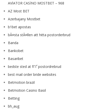
AVİATOR CASİNO MOSTBET – 968
AZ Most BET
Azerbajany Mostbet
b1bet apostas
bÃ¤sta stÃ¤llen att hitta postorderbrud
Banda
Bankobet
Basaribet
bedste sted at fГҐ postordrebrud
best mail order bride websites
Betmotion brazil
Betmotion Casino Basil
Betting
bh_aug