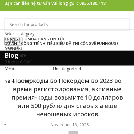
Bạn cần liên hệ tư vấn vui lòng gọi : 0935.180.118
Browse Categories
Select category
TRANG CHỦ
MUA HÀNG
TIN TỨC
Search
DỰ ÁN – CÔNG TRÌNH TIÊU BIỂU ĐÃ THI CÔNG
VỀ FUNHOUSE
LIÊN HỆ
0
Wishlist
Blog
0
Compare
0
items
0.00
₫
Menu
Uncategorized
Промокоды во Покердом во 2023 во
0
items
0.00
₫
время регистрирования, активные
премия-коды возьмите 10 долларов
или 500 рублю для старых а еще
неношеных игроков
November 16, 2023