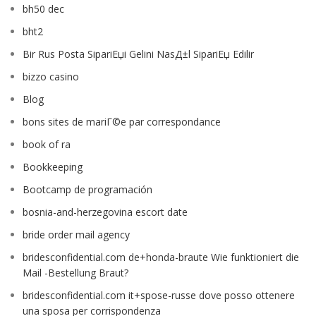
bh50 dec
bht2
Bir Rus Posta SipariЕџi Gelini NasД±l SipariЕџ Edilir
bizzo casino
Blog
bons sites de mariГ©e par correspondance
book of ra
Bookkeeping
Bootcamp de programación
bosnia-and-herzegovina escort date
bride order mail agency
bridesconfidential.com de+honda-braute Wie funktioniert die
Mail -Bestellung Braut?
bridesconfidential.com it+spose-russe dove posso ottenere
una sposa per corrispondenza