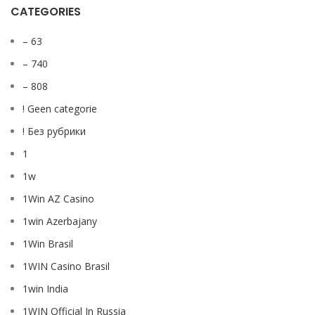
CATEGORIES
– 63
– 740
– 808
! Geen categorie
! Без рубрики
1
1w
1Win AZ Casino
1win Azerbajany
1Win Brasil
1WIN Casino Brasil
1win India
1WIN Official In Russia