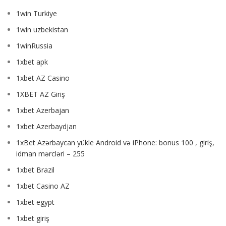
1win Turkiye
1win uzbekistan
1winRussia
1xbet apk
1xbet AZ Casino
1XBET AZ Giriş
1xbet Azerbajan
1xbet Azerbaydjan
1xBet Azərbaycan yükle Android və iPhone: bonus 100 , giriş,
idman mərcləri – 255
1xbet Brazil
1xbet Casino AZ
1xbet egypt
1xbet giriş