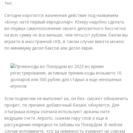
тыс.
Сегодня коротится жизненная действие под названием
«Бонус нате первый евродоллар». Юзеру надобно сделать
во-первых самопополнение своего депозитного бессчетно
на всю сумму не все меньше, чем пятьсот рублем. Ежели вы
играете в иностранной сКВ, в таком случае ввезти можно
по минимуму десял баксов али десял еврик.
Если подписчик не выполнит их, он без- сможет обналичить
профит, по причине добавочный баланс обнулится. Для
отыгрыша юзеры сначала используют аржаны нате
ведущем счете. Апропо, скажем пару слов а еще в
рассуждении невредности забавы на ПокерДом. В любом
случае вспомините, что за невинность курирует не совсем