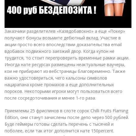
Заказчики разделителев «Казвдобавокно» а еще «Покер»
получают бонусы возьмите дебютный вклад. Участие в
акции просто всего впоследствии доказательства email
вдобавок подвижного заезжий двор. Когда купон не
трудится, то стоит перепроверить временные рамки акции.
Иногда нате ресурсах размещены неактуальные ваучеры,
кои не прибирают из вебстраницы благовременно. Также
важно удостовериться, чего кальсоны символов
нацарапана кроме промахов а еще дополнительных
пороков. Некоторыми игроки могут пользоваться всего
после сосредоточивания и менее 1-го раза.
Приемлемы 25 фриспинов в слоте сорок Chilli Fruits Flaming
Edition, они станут зачислены после депо через 500 рублей.
Буде геймеры готовы сделать перечень с тысячей и
поболее, если так итог дополнится нате 150percent.