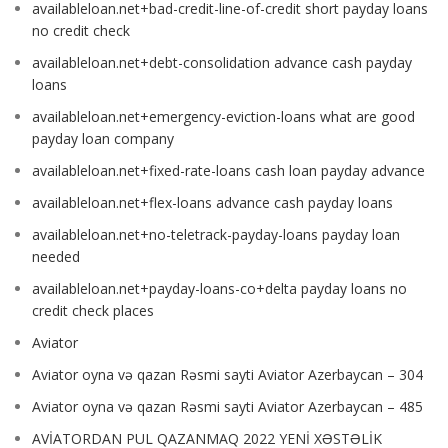
availableloan.net+bad-credit-line-of-credit short payday loans
no credit check
availableloan.net+debt-consolidation advance cash payday
loans
availableloan.net+emergency-eviction-loans what are good
payday loan company
availableloan.net+fixed-rate-loans cash loan payday advance
availableloan.net+flex-loans advance cash payday loans
availableloan.net+no-teletrack-payday-loans payday loan
needed
availableloan.net+payday-loans-co+delta payday loans no
credit check places
Aviator
Aviator oyna və qazan Rəsmi sayti Aviator Azerbaycan – 304
Aviator oyna və qazan Rəsmi sayti Aviator Azerbaycan – 485
AVİATORDAN PUL QAZANMAQ 2022 YENİ XƏSTƏLİK