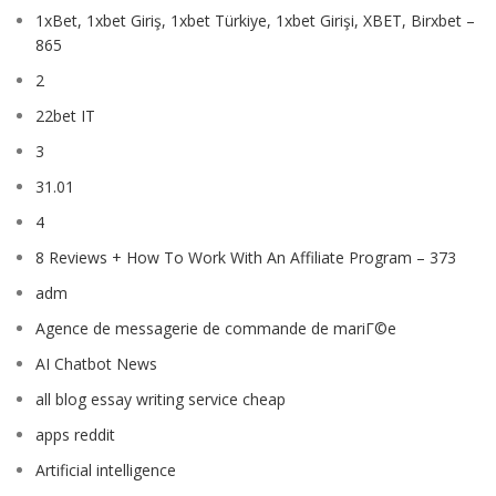
1xBet, 1xbet Giriş, 1xbet Türkiye, 1xbet Girişi, XBET, Birxbet –
865
2
22bet IT
3
31.01
4
8 Reviews + How To Work With An Affiliate Program – 373
adm
Agence de messagerie de commande de mariГ©e
AI Chatbot News
all blog essay writing service cheap
apps reddit
Artificial intelligence