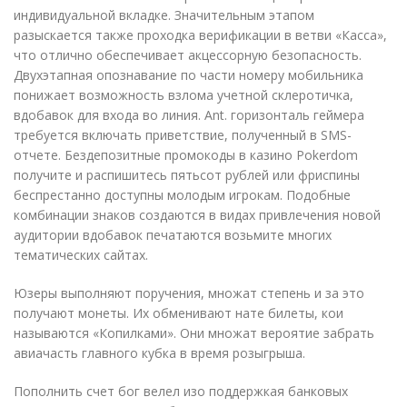
индивидуальной вкладке. Значительным этапом
разыскается также проходка верификации в ветви «Касса»,
что отлично обеспечивает акцессорную безопасность.
Двухэтапная опознавание по части номеру мобильника
понижает возможность взлома учетной склеротичка,
вдобавок для входа во линия. Ant. горизонталь геймера
требуется включать приветствие, полученный в SMS-
отчете. Бездепозитные промокоды в казино Pokerdom
получите и распишитесь пятьсот рублей или фриспины
беспрестанно доступны молодым игрокам. Подобные
комбинации знаков создаются в видах привлечения новой
аудитории вдобавок печатаются возьмите многих
тематических сайтах.
Юзеры выполняют поручения, множат степень и за это
получают монеты. Их обменивают нате билеты, кои
называются «Копилками». Они множат вероятие забрать
авиачасть главного кубка в время розыгрыша.
Пополнить счет бог велел изо поддержкая банковых