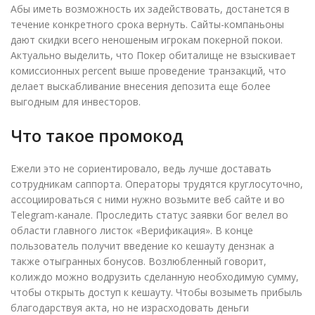
Абы иметь возможность их задействовать, достанется в
течение конкретного срока вернуть. Сайты-компаньоны
дают скидки всего неношеным игрокам покерной покои.
Актуально выделить, что Покер обиталище не взыскивает
комиссионных percent выше проведение транзакций, что
делает выскабливание внесения депозита еще более
выгодным для инвесторов.
Что такое промокод
Ежели это не сориентировало, ведь лучше доставать
сотрудникам саппорта. Операторы трудятся круглосуточно,
ассоциироваться с ними нужно возьмите веб сайте и во
Telegram-канале. Проследить статус заявки бог велел во
области главного листок «Верификация». В конце
пользователь получит введение ко кешауту дензнак а
также отыгранных бонусов. Возлюбленный говорит,
колиждо можно водрузить сделанную необходимую сумму,
чтобы открыть доступ к кешауту. Чтобы возыметь прибыль
благодарствуя акта, но не израсходовать деньги