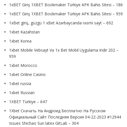
1xBET Giriş 1XBET Bookmaker Türkiye APK Bahis Sitesi – 186
1xBET Giriş 1XBET Bookmaker Türkiye APK Bahis Sitesi – 959
1xBet giriş, güzgü 1 xBet Azərbaycanda rəsmi sayt – 692
1xbet Kazahstan
1xbet Korea
1xbet Mobile Vebsayt Və 1x Bet Mobil Uygulama Indir 202 –
959
1xbet Morocco
1xbet Online Casino
1xbet russia
1xbet Russian
1XBET Türkiye – 647
1Xbet Скачать На Андроид Бесплатно На Русском
Официальный Сайт Последняя Версия 04-22-2023 #12944
Issues Shichao Sun latex GitLab – 304