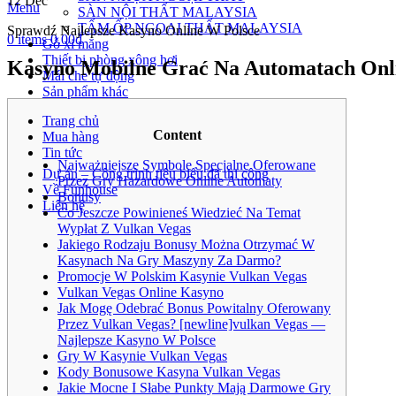
12
Dec
Menu
SÀN NỘI THẤT MALAYSIA
TẤM ỐP NGOẠI THẤT MALAYSIA
Sprawdź Najlepsze Kasyno Online W Polsce
0
items
0.00
₫
Gỗ xi măng
Thiết bị phòng xông hơi
Kasyno Mobilne Grać Na Automatach Onl
Mái che tự động
Sản phẩm khác
Trang chủ
Content
Mua hàng
Tin tức
Najważniejsze Symbole Specjalne Oferowane
Dự án – Công trình tiêu biểu đã thi công
Przez Gry Hazardowe Online Automaty
Về Funhouse
Bonusy
Liên hệ
Co Jeszcze Powinieneś Wiedzieć Na Temat
Wypłat Z Vulkan Vegas
Jakiego Rodzaju Bonusy Można Otrzymać W
Kasynach Na Gry Maszyny Za Darmo?
Promocje W Polskim Kasynie Vulkan Vegas
Vulkan Vegas Online Kasyno
Jak Mogę Odebrać Bonus Powitalny Oferowany
Przez Vulkan Vegas? [newline]vulkan Vegas —
Najlepsze Kasyno W Polsce
Gry W Kasynie Vulkan Vegas
Kody Bonusowe Kasyna Vulkan Vegas
Jakie Mocne I Słabe Punkty Mają Darmowe Gry