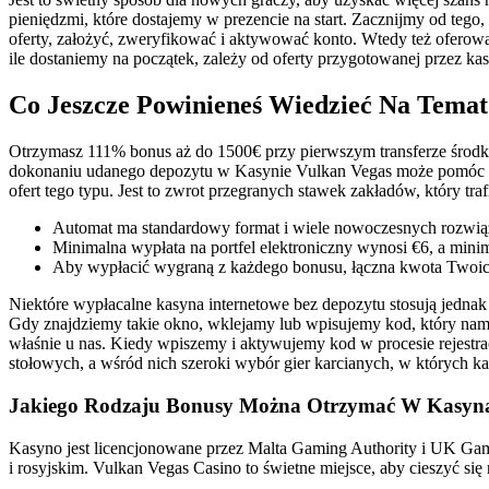
pieniędzmi, które dostajemy w prezencie na start. Zacznijmy od tego
oferty, założyć, zweryfikować i aktywować konto. Wtedy też oferowa
ile dostaniemy na początek, zależy od oferty przygotowanej przez ka
Co Jeszcze Powinieneś Wiedzieć Na Temat
Otrzymasz 111% bonus aż do 1500€ przy pierwszym transferze środk
dokonaniu udanego depozytu w Kasynie Vulkan Vegas może pomóc Ci
ofert tego typu. Jest to zwrot przegranych stawek zakładów, który 
Automat ma standardowy format i wiele nowoczesnych rozwią
Minimalna wypłata na portfel elektroniczny wynosi €6, a min
Aby wypłacić wygraną z każdego bonusu, łączna kwota Twoic
Niektóre wypłacalne kasyna internetowe bez depozytu stosują jednak 
Gdy znajdziemy takie okno, wklejamy lub wpisujemy kod, który nam p
właśnie u nas. Kiedy wpiszemy i aktywujemy kod w procesie rejestra
stołowych, a wśród nich szeroki wybór gier karcianych, w których każ
Jakiego Rodzaju Bonusy Można Otrzymać W Kasyn
Kasyno jest licencjonowane przez Malta Gaming Authority i UK Gam
i rosyjskim. Vulkan Vegas Casino to świetne miejsce, aby cieszyć s