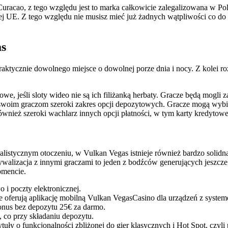
Curacao, z tego względu jest to marka całkowicie zalegalizowana w Po
ałej UE. Z tego względu nie musisz mieć już żadnych wątpliwości co do
as
raktycznie dowolnego miejsce o dowolnej porze dnia i nocy. Z kolei ro
, jeśli sloty wideo nie są ich filiżanką herbaty. Gracze będą mogli zas
je swoim graczom szeroki zakres opcji depozytowych. Gracze mogą wy
ównież szeroki wachlarz innych opcji płatności, w tym karty kredytowe
alistycznym otoczeniu, w Vulkan Vegas istnieje również bardzo solid
alizacja z innymi graczami to jeden z bodźców generujących jeszcze
omencie.
i poczty elektronicznej.
re oferują aplikację mobilną Vulkan VegasCasino dla urządzeń z syste
bonus bez depozytu 25€ za darmo.
 co przy składaniu depozytu.
ytuły o funkcjonalności zbliżonej do gier klasycznych i Hot Spot, cz