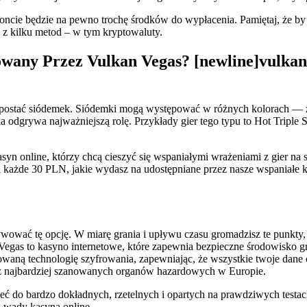
 koncie będzie na pewno trochę środków do wypłacenia. Pamiętaj, że 
 z kilku metod – w tym kryptowaluty.
wany Przez Vulkan Vegas? [newline]vulka
 postać siódemek. Siódemki mogą występować w różnych kolorach — 
odgrywa najważniejszą rolę. Przykłady gier tego typu to Hot Triple Se
yn online, którzy chcą cieszyć się wspaniałymi wrażeniami z gier na
 Za każde 30 PLN, jakie wydasz na udostępniane przez nasze wspaniałe 
tywować tę opcję. W miarę grania i upływu czasu gromadzisz te punkty,
egas to kasyno internetowe, które zapewnia bezpieczne środowisko gr
sowaną technologię szyfrowania, zapewniając, że wszystkie twoje dan
n z najbardziej szanowanych organów hazardowych w Europie.
ć do bardzo dokładnych, rzetelnych i opartych na prawdziwych testach
i wady kasyna online.