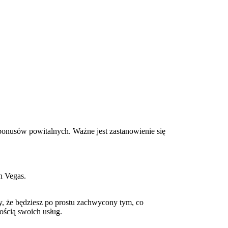
 bonusów powitalnych. Ważne jest zastanowienie się
n Vegas.
emy, że będziesz po prostu zachwycony tym, co
ością swoich usług.