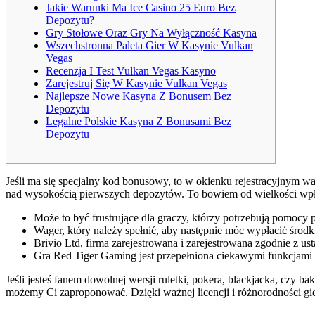
Jakie Warunki Ma Ice Casino 25 Euro Bez
Depozytu?
Gry Stołowe Oraz Gry Na Wyłączność Kasyna
Wszechstronna Paleta Gier W Kasynie Vulkan
Vegas
Recenzja I Test Vulkan Vegas Kasyno
Zarejestruj Się W Kasynie Vulkan Vegas
Najlepsze Nowe Kasyna Z Bonusem Bez
Depozytu
Legalne Polskie Kasyna Z Bonusami Bez
Depozytu
Jeśli ma się specjalny kod bonusowy, to w okienku rejestracyjnym wa
nad wysokością pierwszych depozytów. To bowiem od wielkości wpłat
Może to być frustrujące dla graczy, którzy potrzebują pomocy
Wager, który należy spełnić, aby następnie móc wypłacić środk
Brivio Ltd, firma zarejestrowana i zarejestrowana zgodnie z 
Gra Red Tiger Gaming jest przepełniona ciekawymi funkcjami 
Jeśli jesteś fanem dowolnej wersji ruletki, pokera, blackjacka, czy 
możemy Ci zaproponować. Dzięki ważnej licencji i różnorodności gi