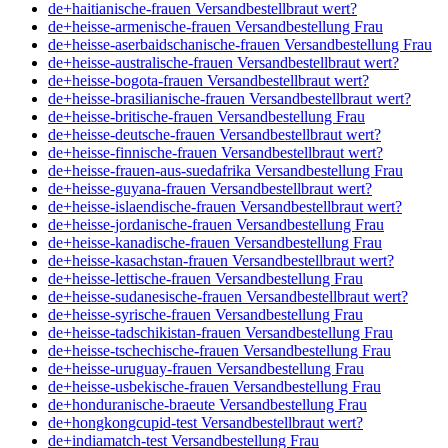
de+haitianische-frauen Versandbestellbraut wert?
de+heisse-armenische-frauen Versandbestellung Frau
de+heisse-aserbaidschanische-frauen Versandbestellung Frau
de+heisse-australische-frauen Versandbestellbraut wert?
de+heisse-bogota-frauen Versandbestellbraut wert?
de+heisse-brasilianische-frauen Versandbestellbraut wert?
de+heisse-britische-frauen Versandbestellung Frau
de+heisse-deutsche-frauen Versandbestellbraut wert?
de+heisse-finnische-frauen Versandbestellbraut wert?
de+heisse-frauen-aus-suedafrika Versandbestellung Frau
de+heisse-guyana-frauen Versandbestellbraut wert?
de+heisse-islaendische-frauen Versandbestellbraut wert?
de+heisse-jordanische-frauen Versandbestellung Frau
de+heisse-kanadische-frauen Versandbestellung Frau
de+heisse-kasachstan-frauen Versandbestellbraut wert?
de+heisse-lettische-frauen Versandbestellung Frau
de+heisse-sudanesische-frauen Versandbestellbraut wert?
de+heisse-syrische-frauen Versandbestellung Frau
de+heisse-tadschikistan-frauen Versandbestellung Frau
de+heisse-tschechische-frauen Versandbestellung Frau
de+heisse-uruguay-frauen Versandbestellung Frau
de+heisse-usbekische-frauen Versandbestellung Frau
de+honduranische-braeute Versandbestellung Frau
de+hongkongcupid-test Versandbestellbraut wert?
de+indiamatch-test Versandbestellung Frau