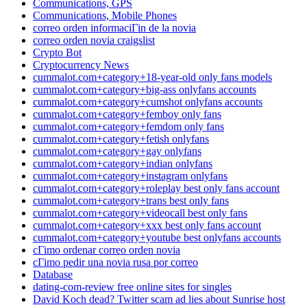
Communications, GPS
Communications, Mobile Phones
correo orden informaciГіn de la novia
correo orden novia craigslist
Crypto Bot
Cryptocurrency News
cummalot.com+category+18-year-old only fans models
cummalot.com+category+big-ass onlyfans accounts
cummalot.com+category+cumshot onlyfans accounts
cummalot.com+category+femboy only fans
cummalot.com+category+femdom only fans
cummalot.com+category+fetish onlyfans
cummalot.com+category+gay onlyfans
cummalot.com+category+indian onlyfans
cummalot.com+category+instagram onlyfans
cummalot.com+category+roleplay best only fans account
cummalot.com+category+trans best only fans
cummalot.com+category+videocall best only fans
cummalot.com+category+xxx best only fans account
cummalot.com+category+youtube best onlyfans accounts
cГіmo ordenar correo orden novia
cГіmo pedir una novia rusa por correo
Database
dating-com-review free online sites for singles
David Koch dead? Twitter scam ad lies about Sunrise host