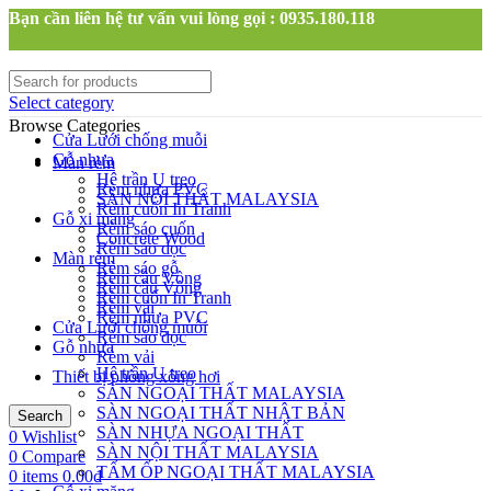
Bạn cần liên hệ tư vấn vui lòng gọi : 0935.180.118
Select category
Browse Categories
Cửa Lưới chống muỗi
Gỗ nhựa
Màn rèm
Hệ trần U treo
Rèm nhựa PVC
SÀN NỘI THẤT MALAYSIA
Rèm cuốn In Tranh
Gỗ xi măng
Rèm sáo cuốn
Concrete Wood
Rèm sáo dọc
Màn rèm
Rèm sáo gỗ
Rèm cầu Vồng
Rèm cầu Vồng
Rèm cuốn In Tranh
Rèm vải
Rèm nhựa PVC
Cửa Lưới chống muỗi
Rèm sáo dọc
Gỗ nhựa
Rèm vải
Hệ trần U treo
Thiết bị phòng xông hơi
SÀN NGOẠI THẤT MALAYSIA
SÀN NGOẠI THẤT NHẬT BẢN
Search
SÀN NHỰA NGOẠI THẤT
0
Wishlist
SÀN NỘI THẤT MALAYSIA
0
Compare
TẤM ỐP NGOẠI THẤT MALAYSIA
0
items
0.00
₫