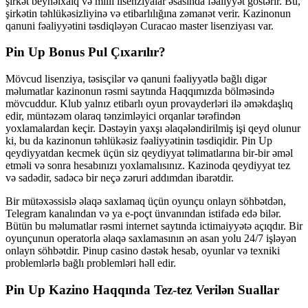
şirkət beynəlxalq və milli lisenziyalar əsasında fəaliyyət göstərir. Bu,
şirkətin təhlükəsizliyinə və etibarlılığına zəmanət verir. Kazinonun
qanuni fəaliyyətini təsdiqləyən Curacao master lisenziyası var.
Pin Up Bonus Pul Çıxarılır?
Mövcud lisenziya, təsisçilər və qanuni fəaliyyətlə bağlı digər
məlumatlar kazinonun rəsmi saytında Haqqımızda bölməsində
mövcuddur. Klub yalnız etibarlı oyun provayderləri ilə əməkdaşlıq
edir, müntəzəm olaraq tənzimləyici orqanlar tərəfindən
yoxlamalardan keçir. Dəstəyin yaxşı əlaqələndirilmiş işi qeyd olunur
ki, bu da kazinonun təhlükəsiz fəaliyyətinin təsdiqidir. Pin Up
qeydiyyatdan kecmek üçün siz qeydiyyat təlimatlarına bir-bir əməl
etməli və sonra hesabınızı yoxlamalısınız. Kazinoda qeydiyyat tez
və sadədir, sadəcə bir neçə zəruri addımdan ibarətdir.
Bir mütəxəssislə əlaqə saxlamaq üçün oyunçu onlayn söhbətdən,
Telegram kanalından və ya e-poçt ünvanından istifadə edə bilər.
Bütün bu məlumatlar rəsmi internet saytında ictimaiyyətə açıqdır. Bir
oyunçunun operatorla əlaqə saxlamasının ən asan yolu 24/7 işləyən
onlayn söhbətdir. Pinup casino dəstək hesab, oyunlar və texniki
problemlərlə bağlı problemləri həll edir.
Pin Up Kazino Haqqında Tez-tez Verilən Suallar