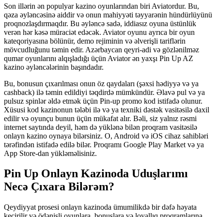
Son illərin ən populyar kazino oyunlarından biri Aviatordur. Bu,
qəza əyləncəsinə aiddir və onun mahiyyəti təyyarənin hündürlüyünü
proqnozlaşdırmaqdır. Bu əyləncə sadə, iddiasız oyuna üstünlük
verən hər kəsə müraciət edəcək. Aviator oyunu ayrıca bir oyun
kateqoriyasına bölünür, demo rejiminin və əlverişli tariflərin
mövcudluğunu təmin edir. Azərbaycan qeyri-adi və gözlənilməz
qumar oyunlarını alqışladığı üçün Aviator ən yaxşı Pin Up AZ
kazino əyləncələrinin başındadır.
Bu, bonusun çıxarılması onun öz qaydaları (şəxsi hədiyyə və ya
cashback) ilə təmin edildiyi təqdirdə mümkündür. Əlavə pul və ya
pulsuz spinlər əldə etmək üçün Pin-up promo kod istifadə olunur.
Xüsusi kod kazinonun tələbi ilə və ya texniki dəstək vasitəsilə daxil
edilir və oyunçu bunun üçün mükafat alır. Bəli, siz yalnız rəsmi
internet saytında deyil, həm də yüklənə bilən proqram vasitəsilə
onlayn kazino oynaya bilərsiniz. O, Android və iOS cihaz sahibləri
tərəfindən istifadə edilə bilər. Proqramı Google Play Market və ya
App Store-dan yükləməlisiniz.
Pin Up Onlayn Kazinoda Uduşlarımı
Necə Çıxara Bilərəm?
Qeydiyyat prosesi onlayn kazinoda ümumilikdə bir dəfə həyata
keçirilir və ödənişli oyunlara, bonuslara və loyallıq proqramlarına