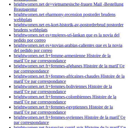
brightwomen.net de+vietnamesische-frauen Mail -Bestellung
Brautagentur
brightwomen.net eharmony-recension postorder brudens
webbplats
brightwomen.net en-kort-historik-av-postordrebrud postorder
brudens webbplats
brightwomen.net es+mujeres-sri-lankan que es la novia del
pedido por correo
brightwomen.net es+novias-arabias-calientes que es la novia
del pedido por correo
brightwomen.net fr+femme-armenienne Histoire de la
mariГ©e par correspondance
brightwomen.net fr+femmes-afghanes Histoire de la mariГ©e
par correspondance
brightwomen.net fr+femmes-africaines-chaudes Histoire de la
mariГ©e par correspondance
brightwomen.net fr+femmes-boliviennes Histoire de la
mariГ©e par correspondance
brightwomen.net fr+femmes-colombiennes Histoire de la
mariГ©e par correspondance
brightwomen.net fr+femmes-egyptiennes Histoire de la
mariГ©e par correspondance
brightwomen.net fr+femmes-syriennes Histoire de la mariГ©e
par correspondance
brightwomen.net fr+russian-cupid-avis Histoire de la mariГ©e