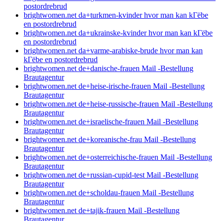
postordrebrud
brightwomen.net da+turkmen-kvinder hvor man kan kГёbe
en postordrebrud
brightwomen.net da+ukrainske-kvinder hvor man kan kГёbe
en postordrebrud
brightwomen.net da+varme-arabiske-brude hvor man kan
kГёbe en postordrebrud
brightwomen.net de+danische-frauen Mail -Bestellung
Brautagentur
brightwomen.net de+heise-irische-frauen Mail -Bestellung
Brautagentur
brightwomen.net de+heise-russische-frauen Mail -Bestellung
Brautagentur
brightwomen.net de+israelische-frauen Mail -Bestellung
Brautagentur
brightwomen.net de+koreanische-frau Mail -Bestellung
Brautagentur
brightwomen.net de+osterreichische-frauen Mail -Bestellung
Brautagentur
brightwomen.net de+russian-cupid-test Mail -Bestellung
Brautagentur
brightwomen.net de+scholdau-frauen Mail -Bestellung
Brautagentur
brightwomen.net de+tajik-frauen Mail -Bestellung
Brautagentur