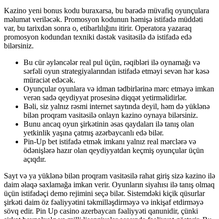
Kazino yeni bonus kodu buraxarsa, bu barədə müvafiq oyunçulara
məlumat veriləcək. Promosyon kodunun həmişə istifadə müddəti
var, bu tarixdən sonra o, etibarlılığını itirir. Operatora yazaraq
promosyon kodundan texniki dəstək vasitəsilə də istifadə edə
bilərsiniz.
Bu cür əyləncələr real pul üçün, rəqibləri ilə oynamağı və
sərfəli oyun strategiyalarından istifadə etməyi sevən hər kəsə
müraciət edəcək.
Oyunçular oyunlara və idman tədbirlərinə mərc etməyə imkan
verən sadə qeydiyyat prosesinə diqqət yetirməlidirlər.
Bəli, siz yalnız rəsmi internet saytında deyil, həm də yüklənə
bilən proqram vasitəsilə onlayn kazino oynaya bilərsiniz.
Bunu ancaq oyun şirkətinin əsas qaydaları ilə tanış olan
yetkinlik yaşına çatmış azərbaycanlı edə bilər.
Pin-Up bet istifadə etmək imkanı yalnız real mərclərə və
ödənişlərə hazır olan qeydiyyatdan keçmiş oyunçular üçün
açıqdır.
Sayt və ya yüklənə bilən proqram vasitəsilə rahat giriş sizə kazino ilə
daim əlaqə saxlamağa imkan verir. Oyunların siyahısı ilə tanış olmaq
üçün istifadəçi demo rejimini seçə bilər. Sistemdəki kiçik qüsurlar
şirkəti daim öz fəaliyyətini təkmilləşdirməyə və inkişaf etdirməyə
sövq edir. Pin Up casino azerbaycan fəaliyyəti qanunidir, çünki