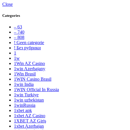
Close
Categories
– 63
– 740
– 808
! Geen categorie
! Без рубрики
1
1w
1Win AZ Casino
1win Azerbajany
1Win Brasil
1WIN Casino Brasil
1win India
1WIN Official In Russia
1win Turkiye
1win uzbekistan
1winRussia
1xbet apk
1xbet AZ Casino
1XBET AZ Giriş
1xbet Azerbajan