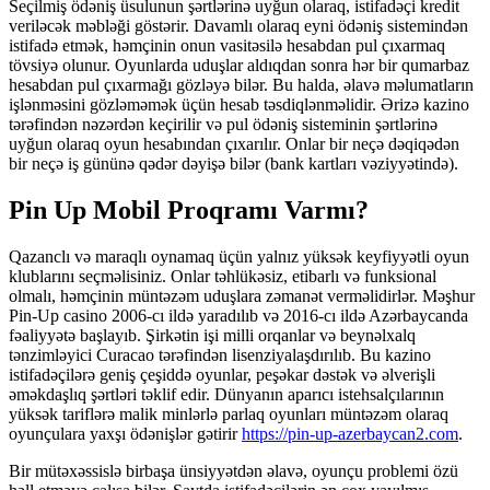
Seçilmiş ödəniş üsulunun şərtlərinə uyğun olaraq, istifadəçi kredit
veriləcək məbləği göstərir. Davamlı olaraq eyni ödəniş sistemindən
istifadə etmək, həmçinin onun vasitəsilə hesabdan pul çıxarmaq
tövsiyə olunur. Oyunlarda uduşlar aldıqdan sonra hər bir qumarbaz
hesabdan pul çıxarmağı gözləyə bilər. Bu halda, əlavə məlumatların
işlənməsini gözləməmək üçün hesab təsdiqlənməlidir. Ərizə kazino
tərəfindən nəzərdən keçirilir və pul ödəniş sisteminin şərtlərinə
uyğun olaraq oyun hesabından çıxarılır. Onlar bir neçə dəqiqədən
bir neçə iş gününə qədər dəyişə bilər (bank kartları vəziyyətində).
Pin Up Mobil Proqramı Varmı?
Qazanclı və maraqlı oynamaq üçün yalnız yüksək keyfiyyətli oyun
klublarını seçməlisiniz. Onlar təhlükəsiz, etibarlı və funksional
olmalı, həmçinin müntəzəm uduşlara zəmanət verməlidirlər. Məşhur
Pin-Up casino 2006-cı ildə yaradılıb və 2016-cı ildə Azərbaycanda
fəaliyyətə başlayıb. Şirkətin işi milli orqanlar və beynəlxalq
tənzimləyici Curacao tərəfindən lisenziyalaşdırılıb. Bu kazino
istifadəçilərə geniş çeşiddə oyunlar, peşəkar dəstək və əlverişli
əməkdaşlıq şərtləri təklif edir. Dünyanın aparıcı istehsalçılarının
yüksək tariflərə malik minlərlə parlaq oyunları müntəzəm olaraq
oyunçulara yaxşı ödənişlər gətirir
https://pin-up-azerbaycan2.com
.
Bir mütəxəssislə birbaşa ünsiyyətdən əlavə, oyunçu problemi özü